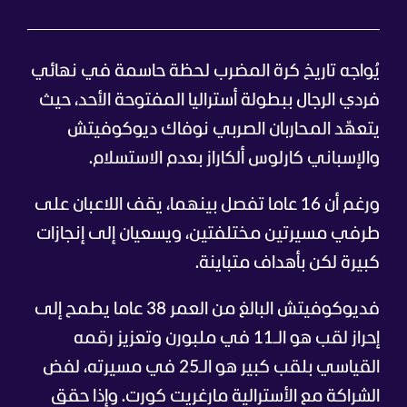
يُواجه تاريخ كرة المضرب لحظة حاسمة في نهائي
فردي الرجال ببطولة أستراليا المفتوحة الأحد، حيث
يتعهّد المحاربان الصربي نوفاك ديوكوفيتش
والإسباني كارلوس ألكاراز بعدم الاستسلام.
ورغم أن 16 عاما تفصل بينهما، يقف اللاعبان على
طرفي مسيرتين مختلفتين، ويسعيان إلى إنجازات
كبيرة لكن بأهداف متباينة.
فديوكوفيتش البالغ من العمر 38 عاما يطمح إلى
إحراز لقب هو الـ11 في ملبورن وتعزيز رقمه
القياسي بلقب كبير هو الـ25 في مسيرته، لفض
الشراكة مع الأسترالية مارغريت كورت. وإذا حقق