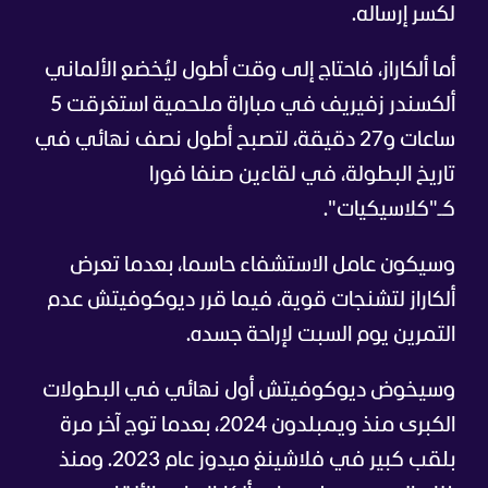
لكسر إرساله.
أما ألكاراز، فاحتاج إلى وقت أطول ليُخضع الألماني
ألكسندر زفيريف في مباراة ملحمية استغرقت 5
ساعات و27 دقيقة، لتصبح أطول نصف نهائي في
تاريخ البطولة، في لقاءين صنفا فورا
كـ"كلاسيكيات".
وسيكون عامل الاستشفاء حاسما، بعدما تعرض
ألكاراز لتشنجات قوية، فيما قرر ديوكوفيتش عدم
التمرين يوم السبت لإراحة جسده.
وسيخوض ديوكوفيتش أول نهائي في البطولات
الكبرى منذ ويمبلدون 2024، بعدما توج آخر مرة
بلقب كبير في فلاشينغ ميدوز عام 2023. ومنذ