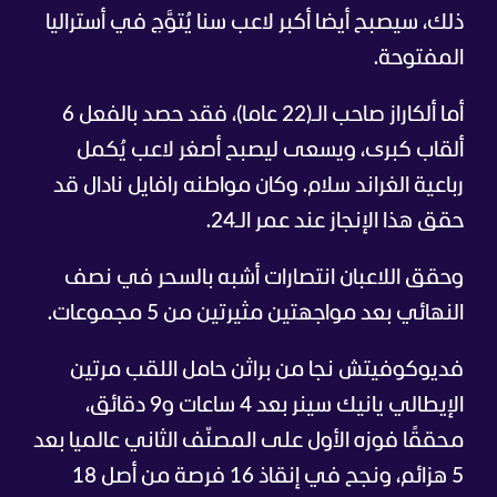
ذلك، سيصبح أيضا أكبر لاعب سنا يُتوَّج في أستراليا
المفتوحة.
أما ألكاراز صاحب الـ(22 عاما)، فقد حصد بالفعل 6
ألقاب كبرى، ويسعى ليصبح أصغر لاعب يُكمل
رباعية الغراند سلام. وكان مواطنه رافايل نادال قد
حقق هذا الإنجاز عند عمر الـ24.
وحقق اللاعبان انتصارات أشبه بالسحر في نصف
النهائي بعد مواجهتين مثيرتين من 5 مجموعات.
فديوكوفيتش نجا من براثن حامل اللقب مرتين
الإيطالي يانيك سينر بعد 4 ساعات و9 دقائق،
محققًا فوزه الأول على المصنّف الثاني عالميا بعد
5 هزائم، ونجح في إنقاذ 16 فرصة من أصل 18