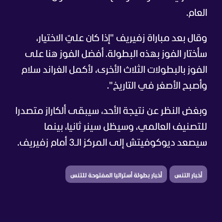
العام.
وقال بعد مباراة زفيريف "إذا كان عليّ الاختيار،
سأختار الفوز بهذه البطولة. أفضل الفوز هنا على
الفوز بالبطولات الثلاث الأخرى، لأكمل الغراند سلام
وأصبح الأصغر في التاريخ".
وبغض النظر عن نتيجة الأحد، سيبقى ألكاراز متصدرا
للتصنيف العالمي، وسيظل سينر ثانيا، بينما
سيصعد ديوكوفيتش إلى المركز الـ3 أمام زفيريف.
أخبار التنس
أخبار بطولة أستراليا المفتوحة للتنس