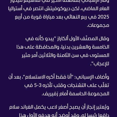
وفاز الإسباني بلقائهما الأخير في فلاشينغ ميدوز
العام الماضي، لكن ديوكوفيتش انتصر في أستراليا
2025 في ربع النهائي بعد مباراة قوية من أربع
مجموعات.
وقال المصنّف الأول ألكاراز "يبدو كأنه في
الخامسة والعشرين بدنيا، والمحافظة على هذا
المستوى في سن الثامنة والثلاثين أمر مثير
للإعجاب".
وأضاف الإسباني: "أنا فقط أكره الاستسلام"، بعد أن
تغلّب على التشنجات وقلب تأخره 3-5 في
المجموعة الحاسمة أمام زفيريف.
ويُعتبر إنجاز أن يصبح أصغر لاعب يكمل الغراند سلام
دافعا رئيسا له، وقد أوضح أنه هدفه الأول هذا