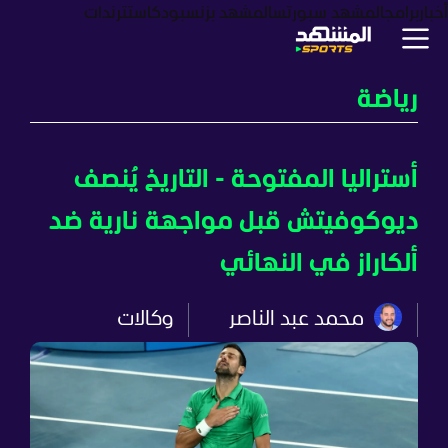
أخبار
برامج
المشهد سبورتس
المشهد بزنس
بودكاست
ترندات
رياضة
أستراليا المفتوحة - التاريخ يُنصف
ديوكوفيتش قبل مواجهة نارية ضد
ألكاراز في النهائي
محمد عبد الناصر
وكالات