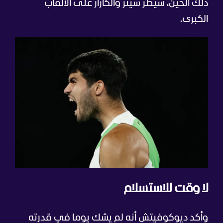
ذلك الحين، سيطر سينر وألكاراز على الألقاب
الكبرى.
لا وقت للاستسلام
وأكد ديوكوفيتش أنه لم يشك يوما في قدرته