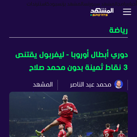
أخبار
برامج
المشهد سبورتس
المشهد بزنس
بودكاست
ترندات
رياضة
دوري أبطال أوروبا - ليفربول يقتنص
3 نقاط ثمينة بدون محمد صلاح
محمد عبد الناصر
المشهد