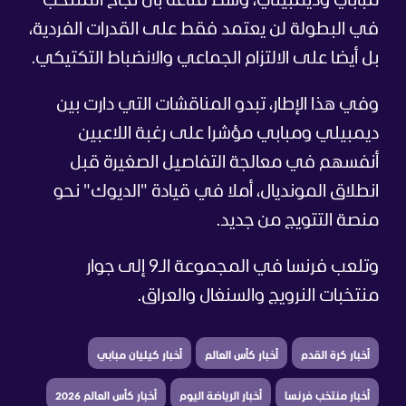
مبابي وديمبيلي، وسط قناعة بأن نجاح المنتخب
في البطولة لن يعتمد فقط على القدرات الفردية،
بل أيضا على الالتزام الجماعي والانضباط التكتيكي.
وفي هذا الإطار، تبدو المناقشات التي دارت بين
ديمبيلي ومبابي مؤشرا على رغبة اللاعبين
أنفسهم في معالجة التفاصيل الصغيرة قبل
انطلاق المونديال، أملا في قيادة "الديوك" نحو
منصة التتويج من جديد.
وتلعب فرنسا في المجموعة الـ9 إلى جوار
منتخبات النرويج والسنغال والعراق.
أخبار كرة القدم
أخبار كأس العالم
أخبار كيليان مبابي
أخبار منتخب فرنسا
أخبار الرياضة اليوم
أخبار كأس العالم 2026