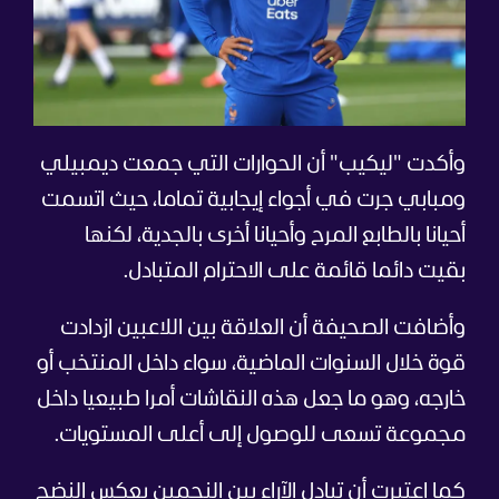
وأكدت "ليكيب" أن الحوارات التي جمعت ديمبيلي
ومبابي جرت في أجواء إيجابية تماما، حيث اتسمت
أحيانا بالطابع المرح وأحيانا أخرى بالجدية، لكنها
بقيت دائما قائمة على الاحترام المتبادل.
وأضافت الصحيفة أن العلاقة بين اللاعبين ازدادت
قوة خلال السنوات الماضية، سواء داخل المنتخب أو
خارجه، وهو ما جعل هذه النقاشات أمرا طبيعيا داخل
مجموعة تسعى للوصول إلى أعلى المستويات.
كما اعتبرت أن تبادل الآراء بين النجمين يعكس النضج