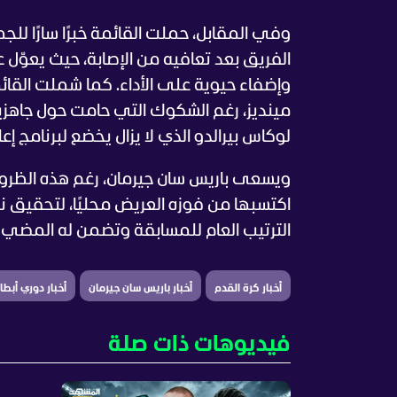
وفي المقابل، حملت القائمة خبرًا سارًا لل
الفريق بعد تعافيه من الإصابة، حيث يعوّل
وإضفاء حيوية على الأداء. كما شملت القائمة
مينديز، رغم الشكوك التي حامت حول جاهزيته
لوكاس بيرالدو الذي لا يزال يخضع لبرنامج إعاد
ويسعى باريس سان جيرمان، رغم هذه الظروف
اكتسبها من فوزه العريض محليًا، لتحقيق 
الترتيب العام للمسابقة وتضمن له المضي ق
أخبار كرة القدم
أخبار باريس سان جيرمان
أخبار دوري أبطال
فيديوهات ذات صلة