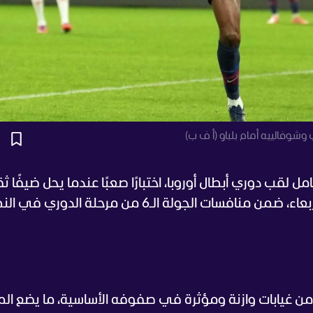
شوفالييه أمام بلباو (أ ف ب)
 لقب دوري أبطال أوروبا، اختبارًا صعبًا عندما يحل ضيفًا ثقي
على نظيره أتلتيك بلباو الإسباني، مساء الأربعاء، ضمن منافسات الجولة الـ6 من مرحلة الدور
 من غيابات وازنة ومؤثرة في صفوفه الأساسية، ما يضع ال