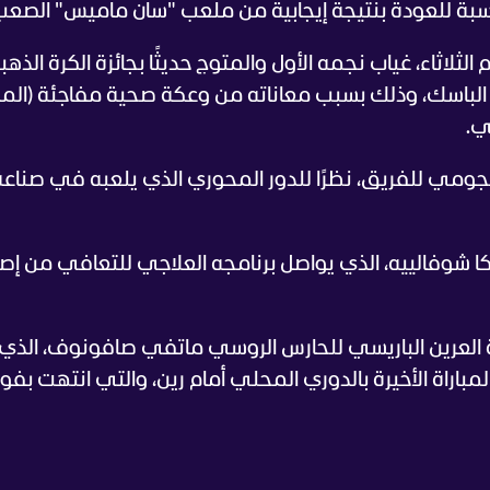
ناسبة للعودة بنتيجة إيجابية من ملعب "سان ماميس" الصعب
ثلاثاء، غياب نجمه الأول والمتوج حديثًا بجائزة الكرة الذهبي
 الباسك، وذلك بسبب معاناته من وعكة صحية مفاجئة (الم
ي.
ومي للفريق، نظرًا للدور المحوري الذي يلعبه في صناعة
كا شوفالييه، الذي يواصل برنامجه العلاجي للتعافي من إصا
العرين الباريسي للحارس الروسي ماتفي صافونوف، الذي
باراة الأخيرة بالدوري المحلي أمام رين، والتي انتهت بفوز