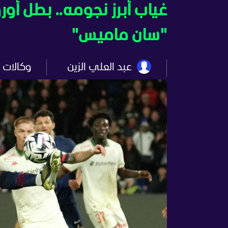
غياب أبرز نجومه.. بطل أو
"سان ماميس"
عبد العلي الزين
وكالات