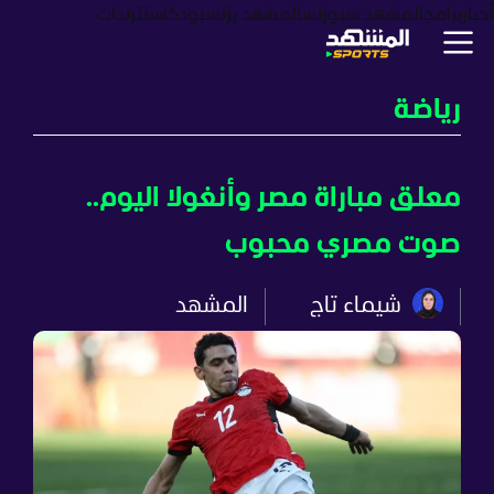
أخبار
برامج
المشهد سبورتس
المشهد بزنس
بودكاست
ترندات
رياضة
معلق مباراة مصر وأنغولا اليوم..
صوت مصري محبوب
شيماء تاج
المشهد