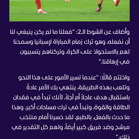
وأضاف عن الشوط الـ2: "
فعلنا ما لم يكن ينبغي لنا
أن نفعله، وهو ترك زمام المباراة لإسبانيا وسمحنا
لهم بالاستحواذ على الكرة، وتركناهم يتسببون
في إرهاقنا."
واختتم قائلًا: "​عندما تسير الأمور على هذا النحو
وتلعب بهذه الطريقة، ينتهي بك الأمر عادةً
باستقبال هدف عاجلاً أم آجلاً، لأنك تبدأ في فقدان
الطاقة والقوة، وتبدأ في ترك مساحات أكبر. وهذا
ما حدث بالفعل. بالطبع، لقد خسرنا أمام منتخب
مرشح وضد فريق كبير أيضاً، ولهم كل التقدير في
ذلك."