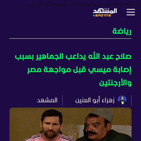
أخبار
برامج
المشهد سبورتس
المشهد بزنس
بودكاست
ترندات
رياضة
صلاح عبد الله يداعب الجماهير بسبب
إصابة ميسي قبل مواجهة مصر
والأرجنتين
زهراء أبو العنين
المشهد