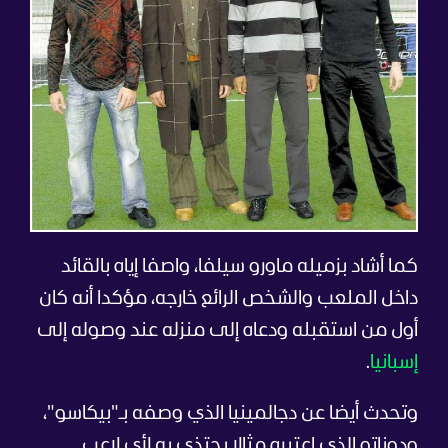
كما أشاد بزميله ماورو سيلفا، واصفا إياه بالقائد
داخل الملعب والشخص الرائع خارجه، مؤكدا أنه كان
أول من استقبله ودعاه إلى منزله عند وصوله إلى
إسبانيا
.
وتحدث أيضا عن دجالمينيا الذي وصفه بـ"بيكاسو"،
ودوناتو الذي اعتبره مثالا يحتذى به لأي لاعب