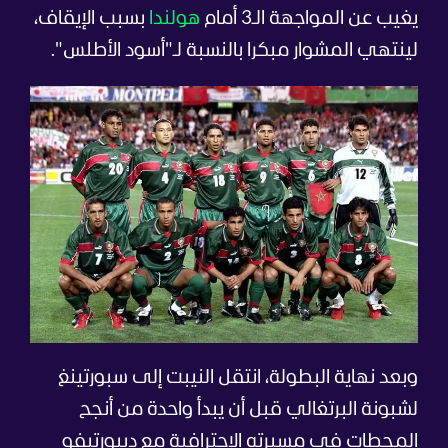
يغيب عن المواجهة الـ3 أمام
هولندا
بسبب الإيقاف،
لينتهي المشوار مبكرا بالنسبة لـ"أسود الأطلس".
وبعد نهاية البطولة، انتقل النيبت إلى سبورتينغ
لشبونة البرتغالي قبل أن يبدأ واحدة من أنجح
المحطات في مسيرته الاحترافية مع ديبورتيفو