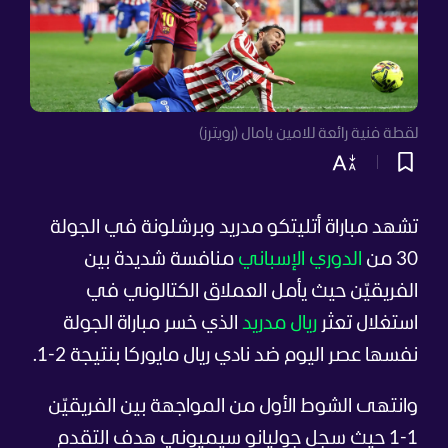
لقطة فنية رائعة للامين يامال (رويترز)
تشهد مباراة أتليتكو مدريد وبرشلونة في الجولة
30 من
الدوري الإسباني
منافسة شديدة بين
الفريقيّن حيث يأمل العملاق الكتالوني في
استغلال تعثر
ريال مدريد
الذي خسر مباراة الجولة
نفسها عصر اليوم ضد نادي ريال مايوركا بنتيجة 2-1.
وانتهى الشوط الأول من المواجهة بين الفريقيّن
1-1 حيث سجل جوليانو سيميوني هدف التقدم