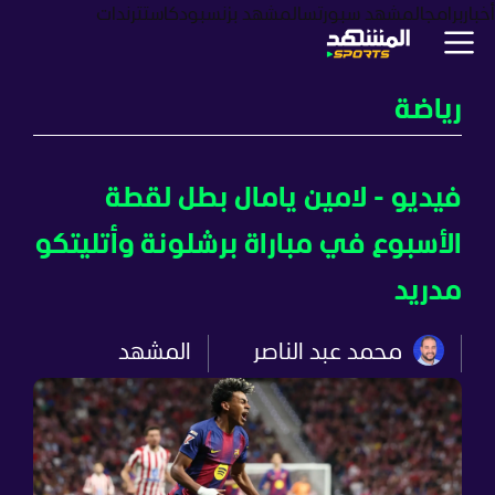
أخبار
برامج
المشهد سبورتس
المشهد بزنس
بودكاست
ترندات
رياضة
فيديو - لامين يامال بطل لقطة
الأسبوع في مباراة برشلونة وأتليتكو
مدريد
محمد عبد الناصر
المشهد