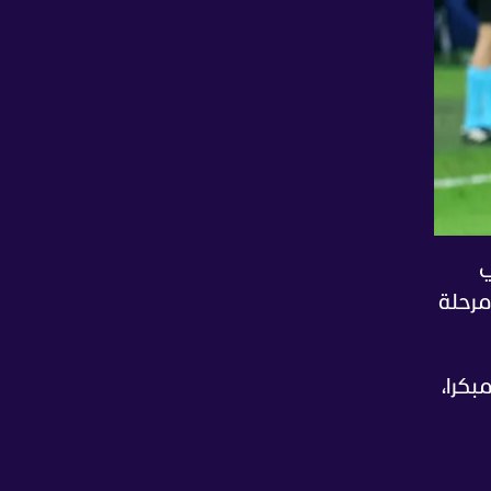
ي
مرحلة
ة غوميز مبكرا،