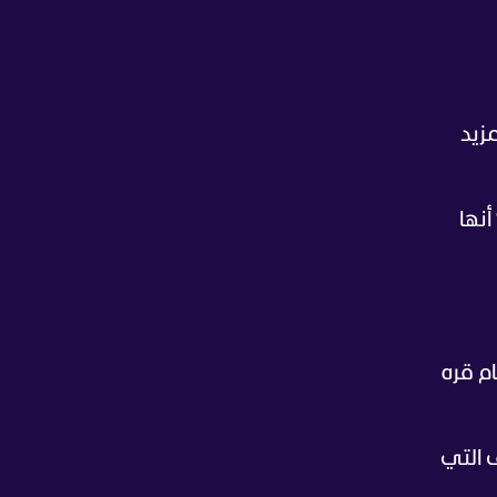
مزيد
 النادي. المباراة التالية تقترب بسرعة، وأنا متأكد بنسبة 100% أنها
م قره
ف التي