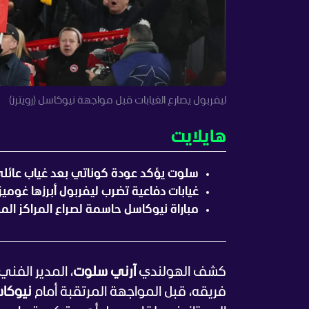
ليفربول يصارع الغيابات قبل مواجهة نيوكاسل (رويترز)
هايلايت
سلوت يؤكد عودة كوناتي بعد غياب عائل
غيابات دفاعية تضرب ليفربول أبرزها غوميز
مباراة نيوكاسل حاسمة لصراع المراكز المؤ
كشف الهولندي
آرني سلوت
، المدير الفني
فريقه، قبل المواجهة المرتقبة أمام
نيوكاس