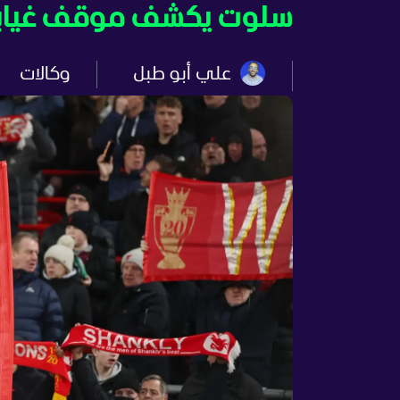
سلوت يكشف موقف غيابات
علي أبو طبل
وكالات