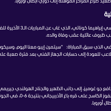
يد صراع المراكز المؤهلة إلى دوري أبطال أوروبا.
ية
وأكد سلوت استعادة خدمات المدافع الفرنسي إبراهيما كوناتي، الذي غاب عن 
بب ظروف عائلية عقب وفاة والده.
في الذي سبق المباراة:
"سيتمرن إيبو معنا اليوم، وسيكو
لاعب للعودة إلى حسابات الجهاز الفني بعد فترة صعبة عل
فع جو غوميز، إلى جانب الظهير والجناح الهولندي جيريمي
فريمبونغ، الذي تعرض لإصابة عضلية خلال الفوز الكاسح على قره باغ الأذربيجاني بنتيجة
ل أوروبا.