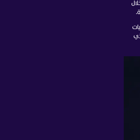
لال
.
يات
ذي