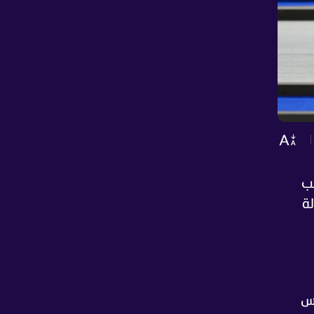
بب
ة
اس