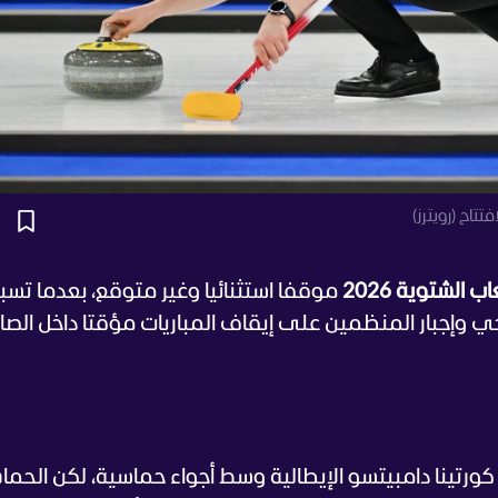
تاح (رويترز)
ب الشتوية 2026
موقفا استثنائيا وغير متوقع، بعدما تس
وإجبار المنظمين على إيقاف المباريات مؤقتا داخل الصال
ورتينا دامبيتسو الإيطالية وسط أجواء حماسية، لكن الحم