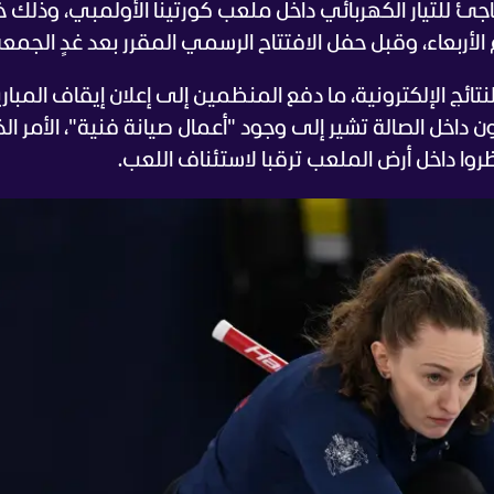
ئ للتيار الكهربائي داخل ملعب كورتينا الأولمبي، وذلك خ
لأربعاء، وقبل حفل الافتتاح الرسمي المقرر بعد غدٍ الجمعة
ئج الإلكترونية، ما دفع المنظمين إلى إعلان إيقاف المبار
 داخل الصالة تشير إلى وجود "أعمال صيانة فنية"، الأمر ال
تظروا داخل أرض الملعب ترقبا لاستئناف اللعب.