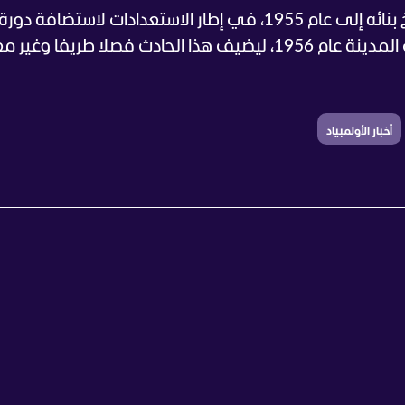
ويُذكر أن ملعب كورتينا للكيرلينغ يعود تاريخ بنائه إلى عام 1955، في إطار الاستعدادات لاستضافة دورة
الألعاب الأولمبية الشتوية التي أقيمت في المدينة عام 1956، ليضيف هذا الحادث فصلا طريفا وغ
أخبار الأولمبياد