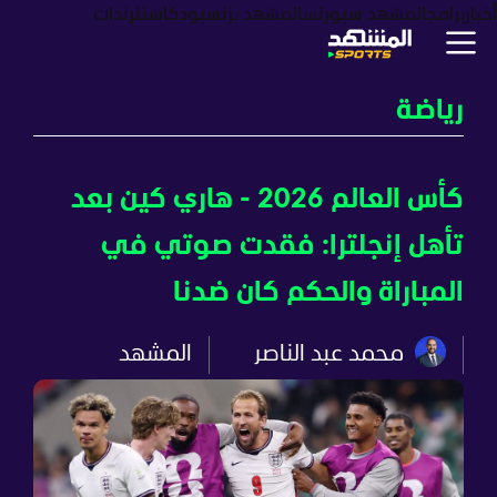
أخبار
برامج
المشهد سبورتس
المشهد بزنس
بودكاست
ترندات
رياضة
كأس العالم 2026 - هاري كين بعد
تأهل إنجلترا: فقدت صوتي في
المباراة والحكم كان ضدنا
محمد عبد الناصر
المشهد