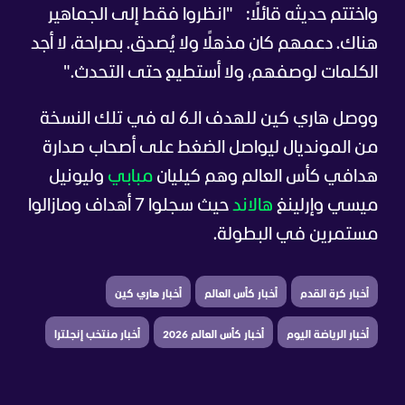
واختتم حديثه قائلًا:
"انظروا فقط إلى الجماهير
هناك. دعمهم كان مذهلًا ولا يُصدق. بصراحة، لا أجد
الكلمات لوصفهم، ولا أستطيع حتى التحدث."
ووصل هاري كين للهدف الـ6 له في تلك النسخة
من المونديال ليواصل الضغط على أصحاب صدارة
هدافي كأس العالم وهم كيليان
مبابي
وليونيل
ميسي وإرلينغ
هالاند
حيث سجلوا 7 أهداف ومازالوا
مستمرين في البطولة.
أخبار كرة القدم
أخبار كأس العالم
أخبار هاري كين
أخبار الرياضة اليوم
أخبار كأس العالم 2026
أخبار منتخب إنجلترا