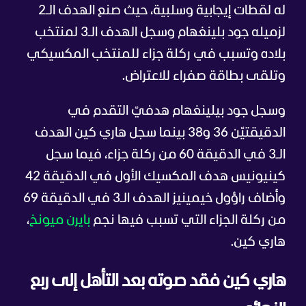
له لقطات إيجابية وسلبية، حيث صنع الهدف الـ2
لزميله جود بلينغهام وسجل الهدف الـ3 لمنتخب
بلاده وتسبب في ركلة جزاء للمنتخب المكسيكي
وتلقى بطاقة صفراء للاعتراض.
وسجل جود بيلينغهام هدفيّ التقدم في
الدقيقتيّن 36 و38 بينما سجل هاري كين الهدف
الـ3 في الدقيقة 60 من ركلة جزاء، فيما سجل
كينيونيس هدف المكسيك الأول في الدقيقة 42
وأضاف راؤول خيمينيز الهدف الـ3 في الدقيقة 69
من ركلة الجزاء التي تسبب فيها نجم
بايرن ميونخ
،
هاري كين.
هاري كين فقد صوته بعد التأهل إلى ربع