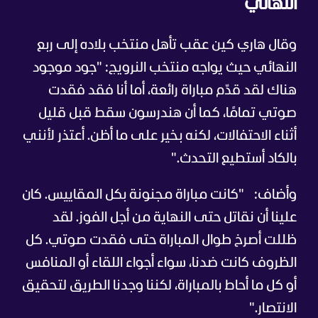
النهائي
وقال هاري كين عقب تأهل منتخب بلاده إلى ربع
النهائي حيث يواجه منتخب النرويج: "جود موجود
هناك لقد قدّم مباراة رائعة، أما أنا فقد فقدت
صوتي تمامًا، كما أن هندرسون سقط قبل قليل
أثناء الاحتفالات، لكنه بخير على ما أظن. أعتذر لأنني
بالكاد أستطيع التحدث."
وأضاف:
"كانت مباراة مجنونة بكل المقاييس. كان
علينا أن نقاتل حتى النهاية من أجل الفوز. لقد
ظللت أصرخ طوال المباراة حتى فقدت صوتي. كل
الظروف كانت ضدنا، سواء أجواء اللقاء أو المنافس
أو كل ما أحاط بالمباراة، لكننا وجدنا الطريق لتحقيق
الانتصار."