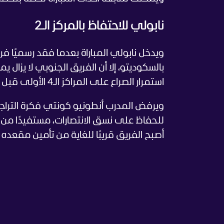
نابولي للاحتفاظ بالمركز الـ2
ويدخل نابولي المباراة بعدما فقد رسميًا ف
استمرار الصراع على المراكز الـ4 الأولى قبل إسدال الستار على البطولة.
ويرفض المدرب أنطونيو كونتي فكرة التراجع 
للحفاظ على نسق الانتصارات، مستفيدًا من جد
أصبح الفريق قريبًا للغاية من تأمين مقعده