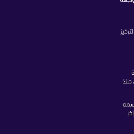
واجهة
تركيز
ة
 منذ
سمه
كز