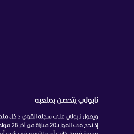
نابولي يتحصن بملعبه
ويعول نابولي على سجله القوي داخل ملعبه
إذ نجح ف