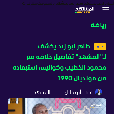
أخبار
برامج
المشهد سبورتس
المشهد بزنس
بودكاست
ترندات
رياضة
طاهر أبو زيد يكشف
لـ"المشهد" تفاصيل خلافه مع
محمود الخطيب وكواليس استبعاده
من مونديال 1990
علي أبو طبل
المشهد