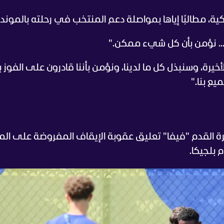
ة، مطالبًا إياها بمواصلة دعم المنتخب في رحلته بالموندي
ًا... نؤمن بأن كل شيء ممكن."
رة، وسنبذل كل ما لدينا، ونؤمن بأننا قادرون على الفوز 
يع بنا."
ة القدم "فيفا" تعليق عقوبة الإيقاف المفروضة على ال
 بلجيكا.