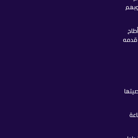
وبهم
دامهما في مونديال 2014، عندما أطاح
 قدمه
صيتها
اعة