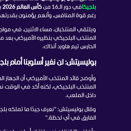
بلجيكا
في دور الـ16 من
كأس العالم 2026
ب
رغم قوة المنافس، وأنهم يؤمنون بقدرتهم 
المنتخب البلجيكي بنظيره الأميركي بعد مبار
الحارس تيم هاورد آنذاك.
بوليسيتش: لن نغير أسلوبنا أمام بلج
وأوضح قائد المنتخب الأميركي أن الجهاز الف
المنتخب البلجيكي، لكنه أكد في الوقت نف
داخل الملعب.
وقال بوليسيتش: "نعرف جيدًا ما تملكه بل
الفارق في أي لحظة."