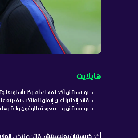
هايلايت
بوليسيتش أكد تمسك أميركا بأسلوبها وثق
قائد إنجلترا أعلن إيمان المنتخب بقدرته ع
بوليسيتش رحب بعودة بالوغون واعتبرها دف
أكد
كريستيان بوليسيتش
، قائد منتخب
الولا