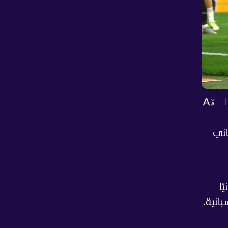
باني
في كورنيّا
انية.