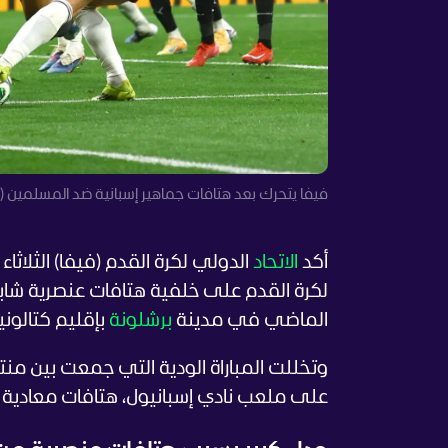
فيفا يتحرك بعد هتافات جماهير إسبانية ضد المسلمين (رو
أكد
الاتحاد
الدولي لكرة القدم (فيفا) الثلاثاء ل
لكرة القدم على خلفية هتافات عنصرية شابت ا
الماضي في مدينة
برشلونة
بإقليم كتالونيا
على ملعب نادي إسبانيول، هتافات معادية لل