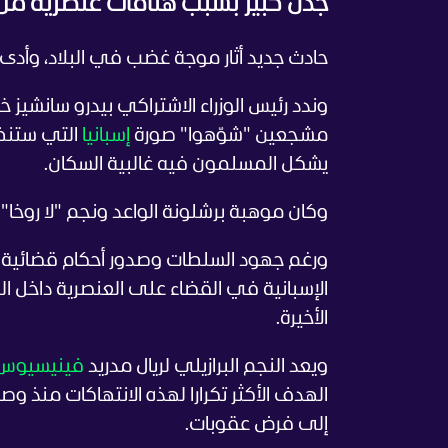
جدل كبير بسبب هتافات عنصرية من ج
حادث جديد أثار موجة غضب في البلاد، وأدى
وندد رئيس الوزراء الاشتراكي بيدرو سانشيز
مشجعين "شوّهوا" صورة
إسبانيا
التي ستنظم كأس 
يشكل المسلمون فيه غالبية السكان.
وكان موهبة برشلونة الواعد ونجم "لا روخا" ل
ورغم جهود السلطات وصدور أحكام قضائية 
الإسبانية في القضاء على العنصرية داخل ا
الأخيرة.
ويعد النجم البرازيلي لريال مدريد
فينيسيوس
إلى فرض عقوبات.