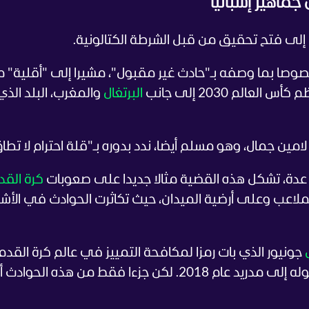
ماهير إسبانيا
 إلى فتح تحقيق من قبل الشرطة الكتالونية.
 خصوصا بما وصفه بـ"حادث غير مقبول"، مشيرا إلى "أقلية" 
العالم 2030 إلى جانب
البرتغال
والمغرب، البلد الذي
امين جمال، وهو مسلم أيضا، ندد بدوره بـ"قلة احترام لا تطا
عدة، تشكل هذه القضية مثالا جديدا على صعوبات
كرة القد
لملاعب وعلى أرضية الميدان، حيث تكاثرت الحوادث في الأش
جونيور الذي بات رمزا لمكافحة التمييز في عالم كرة القدم،
الهدف الأكثر تكرارا لهذه الانتهاكات منذ وصوله إلى مدريد عام 2018. لكن جزءا فقط من هذه الح