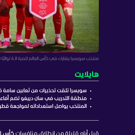
منتخب سويسرا يشارك في كأس العالم للمرة الـ6 تواليًا (أ ف ب)
هايلايت
سويسرا تلقت تحذيرات من ثعابين سامة ق
منطقة التدريب في سان دييغو تضم أفاع
المنتخب يواصل استعداداته لمواجهة قطر ف
قبل أيام قليلة من انطلاق منافسات
كأس العا