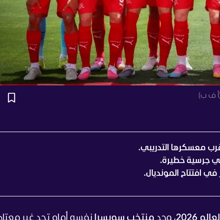
رب معسكرها التدريبي.
ي جرسية خطيرة.
ي افتتاح المونديال.
لم 2026
، وجد
منتخب سويسرا
نفسه أمام تحد غير معتاد 