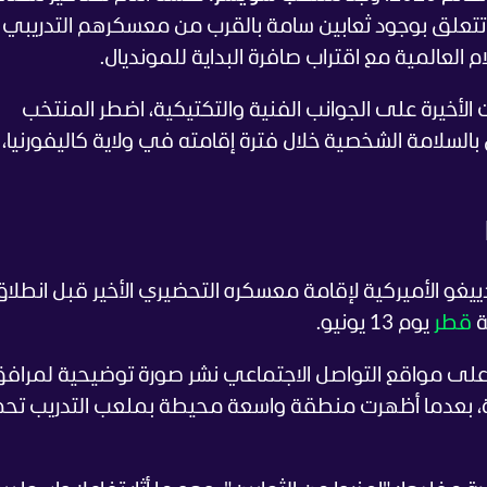
ت تتعلق بوجود ثعابين سامة بالقرب من معسكرهم التدريب
م العالمية مع اقتراب صافرة البداية للمونديال.
الأخيرة على الجوانب الفنية والتكتيكية، اضطر المنتخب
السلامة الشخصية خلال فترة إقامته في ولاية كاليفورنيا،
غو الأميركية لإقامة معسكره التحضيري الأخير قبل انطلا
ة
قطر
يوم 13 يونيو.
لى مواقع التواصل الاجتماعي نشر صورة توضيحية لمراف
ة، بعدما أظهرت منطقة واسعة محيطة بملعب التدريب تح