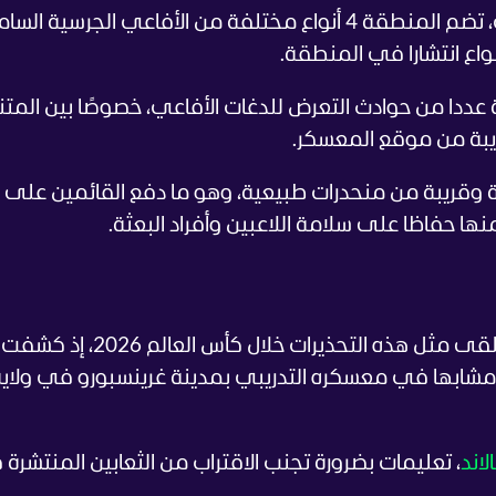
وبحسب متحف سان دييغو للتاريخ الطبيعي، تضم المنطقة 4 أنواع مختلفة من الأفاعي الجرسية ال
واع انتشارا في المنطقة.
ددا من حوادث التعرض للدغات الأفاعي، خصوصًا بين المتن
يبة من موقع المعسكر.
قريبة من منحدرات طبيعية، وهو ما دفع القائمين على
ها حفاظا على سلامة اللاعبين وأفراد البعثة.
ولم يكن المنتخب السويسري الوحيد الذي تلقى مثل هذه التحذيرات خلال
 مشابها في معسكره التدريبي بمدينة غرينسبورو في ولاي
لاند
، تعليمات بضرورة تجنب الاقتراب من الثعابين المنتشرة