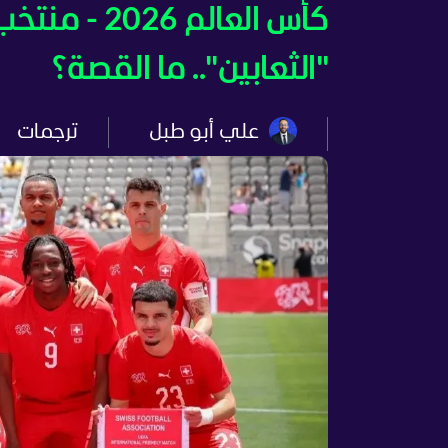
كأس العالم
"الثعابين".. ما القصة؟
علي أبو طبل
ترجمات