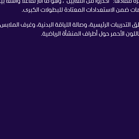
مفادها: "احذروا من الثعابين"، وهو ما أثار تفاعلا واسعا بي
يهات ضمن الاستعدادات المعتادة للبطولات الكبرى.
لتدريبات الرئيسية، وصالة اللياقة البدنية، وغرف الملابس،
لون الأحمر حول أطراف المنشأة الرياضية.