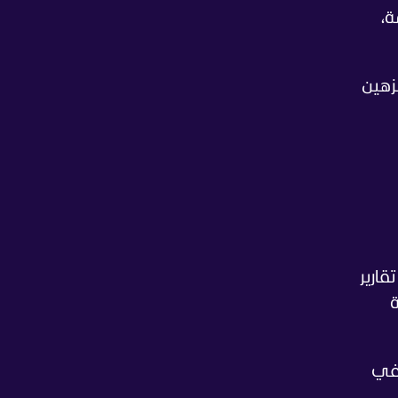
سامة،
زهين
 كأس العالم 2026، إذ كشفت تقارير
ة
 في