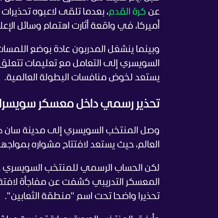
عن
كرة القدم
، بعدما تلقى لاعبوه تحذيرا
أميركا، في واقعة أثارت اهتمام وسائل الإعلا
وبينما ينشغل المدربون عادة بوضع اللمسات 
السويسري إلى التعامل مع تعليمات تتعلق ب
يستعد لخوض منافسات البطولة العالمية.
تحذير رسمي داخل معسكر سويسرا
وصل المنتخب السويسري إلى مدينة سان ديي
العالم، حيث يستعد لافتتاح مشواره بمواجه
لكن الحساب الرسمي للمنتخب السويسري ع
المعسكر التدريبي كشفت عن مفاجأة لافت
تحذيرا واضحا تحت اسم "منطقة الثعابين".