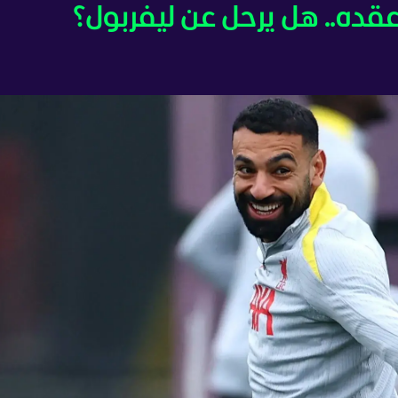
قده.. هل يرحل عن ليفربول؟