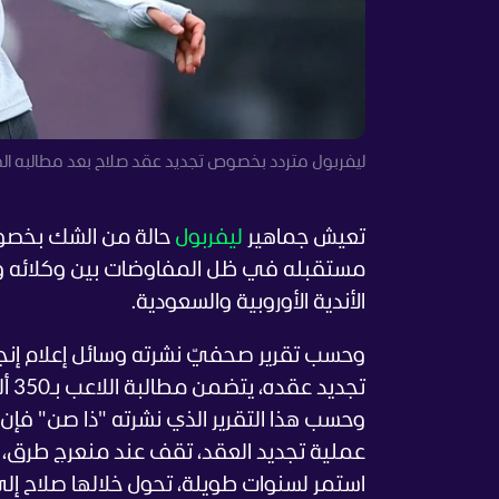
ليفربول متردد بخصوص تجديد عقد صلاح بعد مطالبه المالي
تعيش جماهير
ليفربول
حالة من الشك بخصو
مستقبله في ظل المفاوضات بين وكلائه وب
الأندية الأوروبية والسعودية.
وحسب تقرير صحفيّ نشرته وسائل إعلام إنجل
تجد
وحسب هذا التقرير الذي نشرته "ذا صن" فإن 
عملية تجديد العقد، تقف عند منعرج طرق، ق
استمر لسنوات طويلة، تحول خلالها صلاح إ