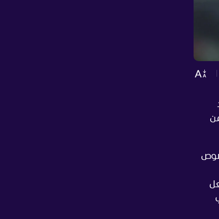
من
خصوص
عل