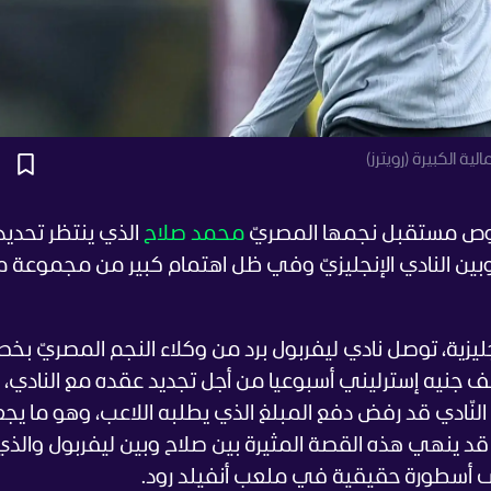
ة الكبيرة (رويترز)
ص مستقبل نجمها المصريّ
محمد صلاح
الذي ينتظر تحديد
ين النادي الإنجليزيّ وفي ظل اهتمام كبير من مجموعة 
يزية، توصل نادي ليفربول برد من وكلاء النجم المصريّ ب
يد عقده، يتضمن مطالبة اللاعب بـ350 ألف جنيه إسترليني أسبوعيا من أجل تجديد عقده مع النادي،
النّادي قد رفض دفع المبلغ الذي يطلبه اللاعب، وهو ما يج
د ينهي هذه القصة المثيرة بين صلاح وبين ليفربول والذي
لى أسطورة حقيقية في ملعب أنفيلد رود.