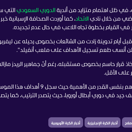
، في ظل اهتمام متزايد من أندية
الدوري السعودي
التي س
اضي من خلال نادي
الاتحاد
، كما أوردت الصحافة الإسبانية خبر
في القيام بخطوة تجاه اللاعب في حال عدم تجديده.
بل أيام تدوينة زادت من الشائعات بخصوص رحيله عن ليفربو
، لن أنسى طعم تسجيل الأهداف على ملعب أنفيلد".
قرار حاسم بخصوص مستقبله، رغم أنّ جماهير الريدز مازال
ر على الأقل.
وعلى المستوى التهديفي مازال صلاح يساهم بنفس القدر من الأهمية حيث سجل 9 أهداف ه
يد في دوري أبطال أوروبا، حيث يتصدر الترتيب، كما يتصد
صلاح
أخبار الكرة الإنجليزية
أخبار الكرة الأوروبية