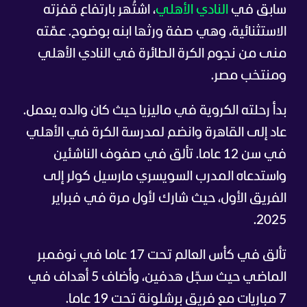
سابق في
النادي الأهلي
، اشتُهر بارتفاع قفزته
الاستثنائية، وهي صفة ورثها ابنه بوضوح. عمّته
منى من نجوم الكرة الطائرة في النادي الأهلي
ومنتخب مصر.
بدأ رحلته الكروية في ماليزيا حيث كان والده يعمل.
عاد إلى القاهرة وانضم لمدرسة الكرة في الأهلي
في سن 12 عاما. تألق في صفوف الناشئين
واستدعاه المدرب السويسري مارسيل كولر إلى
الفريق الأول، حيث شارك لأول مرة في فبراير
2025.
تألق في كأس العالم تحت 17 عاما في نوفمبر
الماضي حيث سجّل هدفين، وأضاف 5 أهداف في
7 مباريات مع فريق برشلونة تحت 19 عاما.