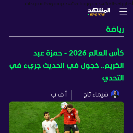
أخبار
برامج
المشهد سبورتس
المشهد بزنس
بودكاست
ترندات
رياضة
كأس العالم 2026 - حمزة عبد
الكريم.. خجول في الحديث جريء في
التحدي
شيماء تاج
أ ف ب