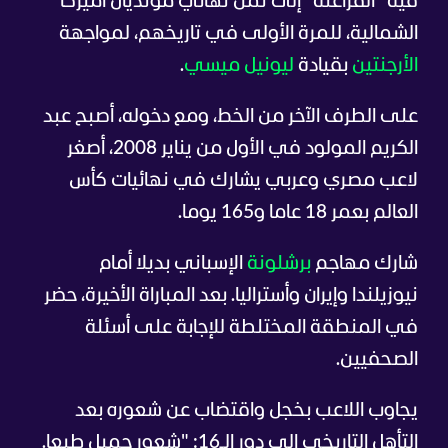
فيه "الفراعنة" إلى ثمن نهائي مونديال أميركا
الشمالية، للمرة الأولى في تاريخهم، لمواجهة
الأرجنتين
بقيادة
ليونيل ميسي
.
على الطرف الآخر من الخط، ومع دخوله، أصبح عبد
الكريم المولود في الأول من يناير 2008، أصغر
لاعب مصري وعربي يشارك في نهائيات كأس
العالم بعمر 18 عاما و165 يوما.
شارك مهاجم
برشلونة
الإسباني بديلا أمام
نيوزيلندا وإيران وأستراليا. بعد المباراة الأخيرة، حضر
في المنطقة المختلطة للإجابة على أسئلة
الصحفيين.
يجاوب اللاعب بخجل واقتضاب عن شعوره بعد
التأهل التاريخي إلى دور الـ16: "شعور جميل طبعا.