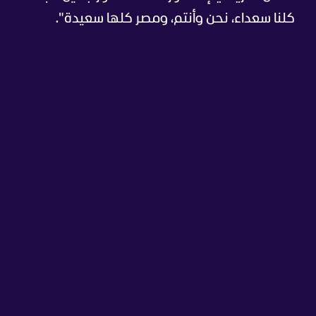
كلنا سعداء، نحن وأنتم، ومصر كلها سعيدة".