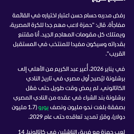
رفض مدربه حسام حسن اعتبار اختياره في القائمة
مفاجأة. قال: "حمزة لاعب مهم جدا للكرة المصرية،
ويمتلك كل مقومات المهاجم الجيد. أنا مقتنع
بقدراته وسيكون مفيدا للمنتخب في المستقبل
القريب".
في يناير 2026، أُعير عبد الكريم من الأهلي إلى
برشلونة ليُصبح أول مصري في تاريخ النادي
الكاتالوني. لم يمضِ وقت طويل حتى فعّل
برشلونة بند الشراء في عقده من النادي المصري
بصفقة بلغت نحو مليون ونصف
يورو
(1.7 مليون
دولار)، وقرّر تمديد تعاقده حتى عام 2029.
لعب حمزة مع فريق الناشئين في كاتالونيا. 14