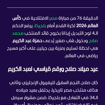
الدقيقة 76 من مباراة
مصر
الافتتاحية في
كأس
العالم 2026
لكرة القدم أمام
بلجيكا
. يرفع الحكم
الـ4 لوح التبديل إيذانا بخروج قائد المنتخب
محمد
صلاح
ودخول شاب صغير يُدعى
حمزة عبد الكريم
.
هي لحظة تسليم رمزية بين جيلين على أكبر مسرح
رياضي في العالم.
عيد ميلاد صلاح ورقم قياسي لعبد الكريم
كان صلاح، النجم السابق لليفربول الإنجليزي وثاني
هدّاف منتخب مصر تاريخيا، يحتفل بعيد ميلاده
الـ34 في التعادل مع بلجيكا، ضمن مشوار سيصل