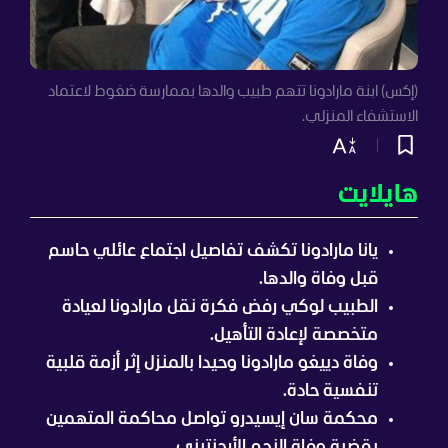
(إكس) ابنة مارادونا تتهم طبيب والدها بممارسة ضغوط لاعتماد
الاستشفاء المنزلي.
هايلايت
يانا مارادونا تكشف تفاصيل اجتماع عائلي حاسم
قبل وفاة والدها.
الطبيب لوكي رفض فكرة نقل مارادونا لعيادة
متخصصة لإعادة التأهيل.
وفاة دييغو مارادونا وحيدا بالمنزل إثر أزمة قلبية
تنفسية حادة.
محكمة سان إيسيدرو تواصل محاكمة المتهمين
بقضية وفاة النجم الأرجنتيني.