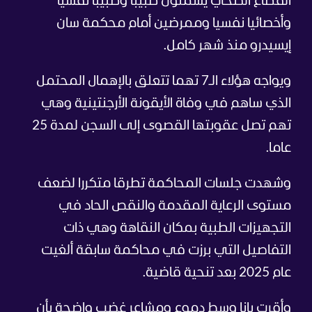
القطاع الصحي يشملون طبيبا وطبيبا نفسيا
وأخصائيا نفسيا وممرضين أمام محكمة سان
إيسيدرو منذ شهر كامل.
ويواجه هؤلاء الـ7 تهما تتعلق بالإهمال المحتمل
الذي ساهم في وفاة الأيقونة الأرجنتينية وهي
تهم تصل عقوبتها القصوى إلى السجن لمدة 25
عاما.
وشهدت جلسات المحاكمة تطرقا متكررا لضعف
مستوى الرعاية المقدمة والنقص الحاد في
التجهيزات الطبية بمكان النقاهة وهي ذات
التفاصيل التي برزت في محاكمة سابقة ألغيت
عام 2025 بعد تنحية قاضية.
وأقرت يانا وسط دموع ومشاعر غضب واضحة بأن