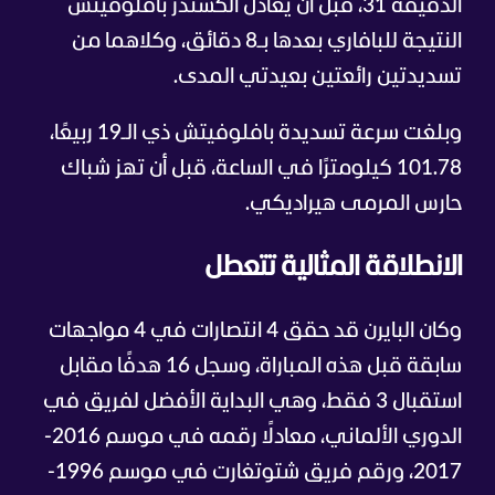
الدقيقة 31، قبل أن يعادل ألكسندر بافلوفيتش
النتيجة للبافاري بعدها بـ8 دقائق، وكلاهما من
تسديدتين رائعتين بعيدتي المدى.
وبلغت سرعة تسديدة بافلوفيتش ذي الـ19 ربيعًا،
101.78 كيلومترًا في الساعة، قبل أن تهز شباك
حارس المرمى هيراديكي.
الانطلاقة المثالية تتعطل
وكان البايرن قد حقق 4 انتصارات في 4 مواجهات
سابقة قبل هذه المباراة، وسجل 16 هدفًا مقابل
استقبال 3 فقط، وهي البداية الأفضل لفريق في
الدوري الألماني، معادلًا رقمه في موسم 2016-
2017، ورقم فريق شتوتغارت في موسم 1996-