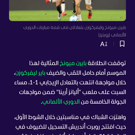
بايرن ميونخ وليفركوزن يتعادلان في قمة مباريات الدوري
الألماني (رويترز)
توقفت انطلاقة
بايرن ميونخ
المثالية لهذا
الموسم أمام حامل اللقب والضيف
باير ليفركوزن
،
خلال مواجهة انتهت بالتعادل الإيجابي 1-1، مساء
السبت على ملعب "أليانز أرينا" ضمن مواجهات
الجولة الخامسة من
الدوري الألماني
.
واهتزت الشباك في مناسبتين خلال الشوط الأول،
حيث افتتح روبرت أندريش التسجيل للضيوف في