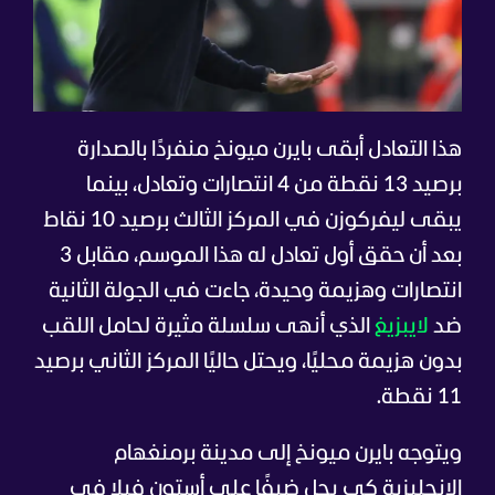
هذا التعادل أبقى بايرن ميونخ منفردًا بالصدارة
برصيد 13 نقطة من 4 انتصارات وتعادل، بينما
يبقى ليفركوزن في المركز الثالث برصيد 10 نقاط
بعد أن حقق أول تعادل له هذا الموسم، مقابل 3
انتصارات وهزيمة وحيدة، جاءت في الجولة الثانية
ضد
لايبزيغ
الذي أنهى سلسلة مثيرة لحامل اللقب
بدون هزيمة محليًا، ويحتل حاليًا المركز الثاني برصيد
11 نقطة.
ويتوجه بايرن ميونخ إلى مدينة برمنغهام
الإنجليزية كي يحل ضيفًا على أستون فيلا في