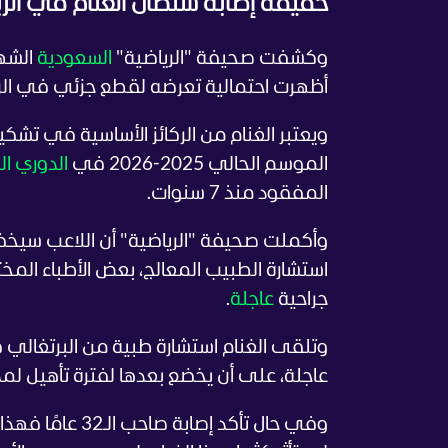
حقيقة إصابة سلطان الغنام في الرب
وكشفت صحيفة "الرياضية"
السعودية
الشهي
أظهرت احتمالية تعرضه لقطع جزئي في الرب
ويعتبر الغنام من الركائز الأساسية في تشك
الموسم الحالي 2025-2026 في
الدوري ا
المفقود منذ 7 سنوات.
وأكملت صحيفة "الرياضية" أن اللاعب سيخض
استشارة الطبيب المعالج، بعض الأطباء المختصي
جراحية
عاجلة
.
وتلقى الغنام استشارة طبية من البرتغالي ك
عاجلة، على أن يخضع بعدها لفترة تأهيل لمدة لا ت
وفي حال تأكد إ