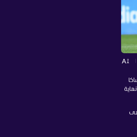
غامبا أوساكا
نهاية
، حيث أنهى