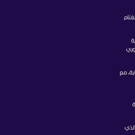
غنام
ة
وري
ة، مع
ة
 الذي