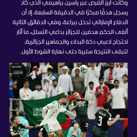
وكانت أبرز الفرص عبر ياسين براهيمي الذي كاد
يسجل هدفًا مبكرًا في الدقيقة السابعة، إلا أن
الدفاع الإماراتي تدخل ببراعة، وفي الدقائق التالية
ألغى الحكم هدفين للجزائر بداعي التسلل، ما أثار
احتجاج لاعبي دكة البدلاء والجماهير الجزائرية،
لتبقى النتيجة سلبية حتى نهاية الشوط الأول.