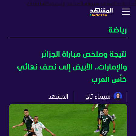
أخبار
برامج
المشهد سبورتس
المشهد بزنس
بودكاست
ترندات
رياضة
نتيجة وملخص مباراة الجزائر
والإمارات.. الأبيض إلى نصف نهائي
كأس العرب
شيماء تاج
المشهد