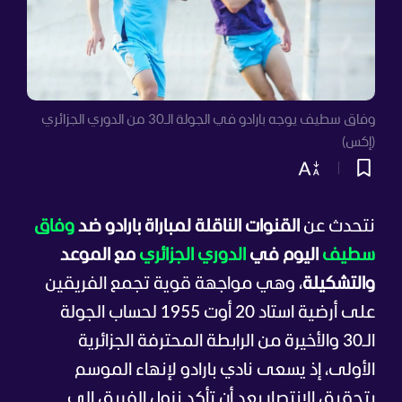
وفاق سطيف يوجه بارادو في الجولة الـ30 من الدوري الجزائري
(إكس)
نتحدث عن
القنوات الناقلة لمباراة بارادو ضد
وفاق
سطيف
اليوم في
الدوري الجزائري
مع الموعد
والتشكيلة
، وهي مواجهة قوية تجمع الفريقين
على أرضية استاد 20 أوت 1955 لحساب الجولة
الـ30 والأخيرة من الرابطة المحترفة الجزائرية
الأولى، إذ يسعى نادي بارادو لإنهاء الموسم
بتحقيق الانتصار بعد أن تأكد نزول الفريق إلى