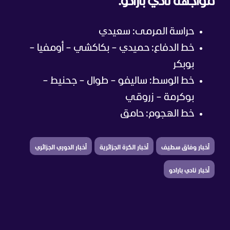
مواجهة نادي بارادو:
حراسة المرمى: سعيدي
خط الدفاع: حميدي – بكاكشي – أومفيا –
بوبكر
خط الوسط: ساليفو – طوال – جحنيط –
بوكرمة – زروقي
خط الهجوم: حامق
أخبار وفاق سطيف
أخبار الكرة الجزائرية
أخبار الدوري الجزائري
أخبار نادي بارادو