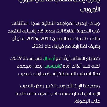
الأوروبي
ويدخل إيمري المواجهة النهائية بسجل استثنائي
في البطولة القارية الـ2، بعدما قاد إشبيلية للتتويج
باللقب 3 مرات متتالية بين 2014 و2016، قبل أن
يضيف لقبًا رابعًا مع فياريال عام 2021.
كما بلغ النهائي أيضًا مع
أرسنال
في نسخة 2019،
لكنه خسر آنذاك أمام
تشيلسي
، ليصل مجموع
نهائياته في المسابقة إلى 6 مباريات كمدرب.
ورغم هذا الإرث الأوروبي الكبير، رفض المدرب
الإسباني اعتبار نفسه صاحب الهيمنة المطلقة
على البطولة.