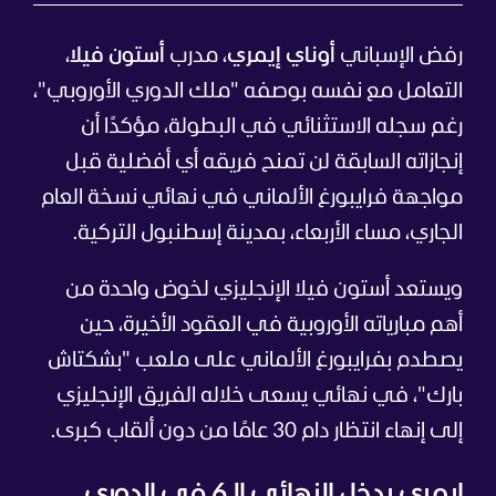
رفض الإسباني
أوناي إيمري
، مدرب
أستون فيلا
،
التعامل مع نفسه بوصفه "ملك الدوري الأوروبي"،
رغم سجله الاستثنائي في البطولة، مؤكدًا أن
إنجازاته السابقة لن تمنح فريقه أي أفضلية قبل
مواجهة فرايبورغ الألماني في نهائي نسخة العام
الجاري، مساء الأربعاء، بمدينة إسطنبول التركية.
ويستعد أستون فيلا الإنجليزي لخوض واحدة من
أهم مبارياته الأوروبية في العقود الأخيرة، حين
يصطدم بفرايبورغ الألماني على ملعب "بشكتاش
بارك"، في نهائي يسعى خلاله الفريق الإنجليزي
إلى إنهاء انتظار دام 30 عامًا من دون ألقاب كبرى.
إيمري يدخل النهائي الـ6 في الدوري