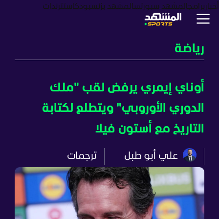
أخبار
برامج
المشهد سبورتس
المشهد بزنس
بودكاست
ترندات
رياضة
أوناي إيمري يرفض لقب "ملك
الدوري الأوروبي" ويتطلع لكتابة
التاريخ مع أستون فيلا
علي أبو طبل
ترجمات