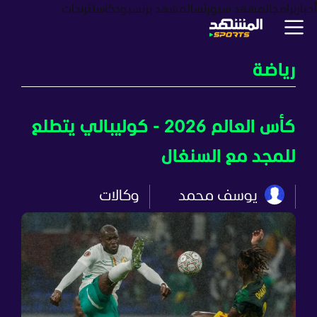
أخبار
برامج
المشهد سبورتس
المشهد بزنس
بودكاست
ترندات
رياضة
كأس العالم 2026 - كوليبالي يتطلع
للمجد مع السنغال
يوسف محمد
وكالات