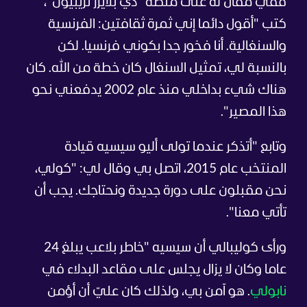
ففي مقال له على منصة "ذي بلايرز تريبيون"،
كتب "أقول دائما إني ثمرة ثقافتين: الفرنسية
والسنغالية. أنا فخور جدا بكوني فرنسيا. لكن
بالنسبة لي، تمثيل السنغال كان خطة من الله. كان
هناك شيء بداخلي منذ عام 2002 يدفعني نحو
هذا المصير".
وتابع "أتذكر عندما تولى أليو سيسيه قيادة
المنتخب عام 2015، اتصل بي وقال لي: "كولي،
نحن مقبلون على دورة جديدة ونحتاجك. يجب أن
تأتي معنا".
ورأى كوليبالي أن سيسيه "خاطر بلاعب يبلغ 24
عاما وكان لا يزال يجلس على مقاعد البدلاء في
نابولي
. هو آمن بي، ولذلك كان عليّ أن أؤمن