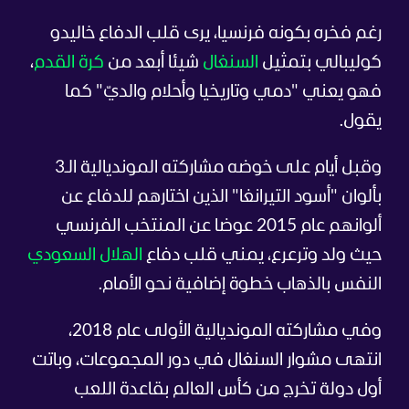
رغم فخره بكونه فرنسيا، يرى قلب الدفاع خاليدو
كوليبالي بتمثيل
السنغال
شيئا أبعد من
كرة القدم
،
فهو يعني "دمي وتاريخيا وأحلام والديّ" كما
يقول.
وقبل أيام على خوضه مشاركته المونديالية الـ3
بألوان "أسود التيرانغا" الذين اختارهم للدفاع عن
ألوانهم عام 2015 عوضا عن المنتخب الفرنسي
حيث ولد وترعرع، يمني قلب دفاع
الهلال السعودي
النفس بالذهاب خطوة إضافية نحو الأمام.
وفي مشاركته المونديالية الأولى عام 2018،
انتهى مشوار السنغال في دور المجموعات، وباتت
أول دولة تخرج من كأس العالم بقاعدة اللعب