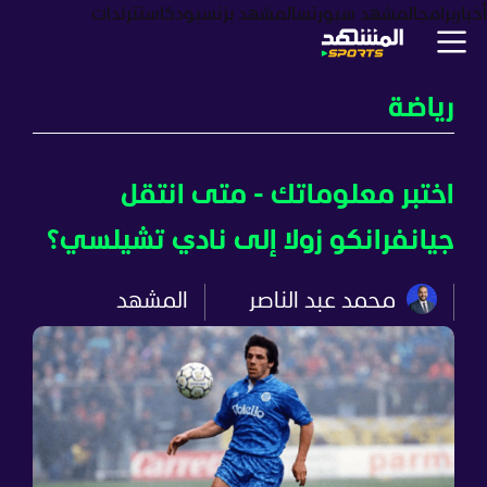
أخبار
برامج
المشهد سبورتس
المشهد بزنس
بودكاست
ترندات
رياضة
اختبر معلوماتك - متى انتقل
جيانفرانكو زولا إلى نادي تشيلسي؟
محمد عبد الناصر
المشهد