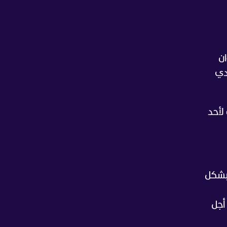
ان
ادي
 لأحد
 بشكل
أجل