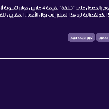
وحسب أنباء صحفية فإن نادي الزمالك سيقوم بالحصول على "سُلفة" بقيمة 4 ملايين دولا
ونفدرالية لرد هذا المبلغ إلى رجال الأعمال المقربين لل
ي المصري
أخبار الرياضة اليوم