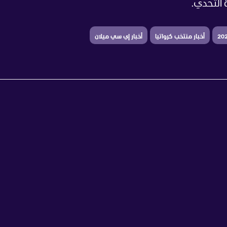
 التحدي.
أخبار منتخب كرواتيا
أخبار إي سي ميلان