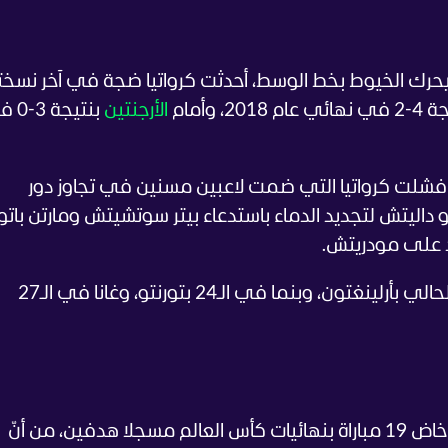
رك الخيوط بخط الوسط، أحدثت كرواتيا ضجة في آخر نسخت
عام 2018، وأمام
الأرجنتين
بنتيجة
ي النسخة الأخيرة من كأس أوروبا 2024، فشلت كرواتيا التي ضمت لاعبين مسنين في تجاوز دور
اليتش لتجديد الدماء باستدعاء بيتر سوتشيتش ومارتن باتور
د على مودريتش.
في الـ17 من الشهر الحالي بأرلينغتون، وبنما في الـ24 بتورنتو، وغانا في الـ27
وحذر الفائز بالكرة الذهبية عام 2018، والذي خاض 19 مباراة بنهائيات كأس العالم مسجلا هدفين، من أنّ