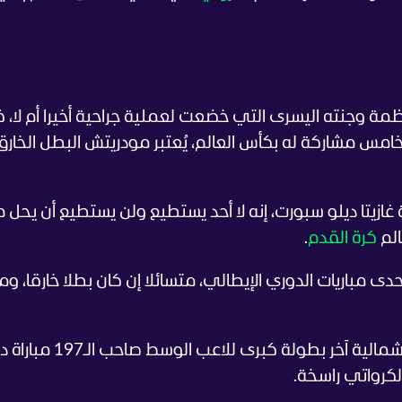
ظمة وجنته اليسرى التي خضعت لعملية جراحية أخيرا أم لا،
شهر يونيو موعد المباراة الـ1 في خامس مشاركة له بكأس العالم، يُعتبر مودريتش البطل الخ
ازيتا ديلو سبورت، إنه لا أحد يستطيع ولن يستطيع أن يحل 
الم
كرة القدم
.
مباريات الدوري الإيطالي، متسائلا إن كان بطلا خارقا، وم
وفي حين سيكون العرس الكروي بأميركا الشمالية آخر بطولة كبرى ل