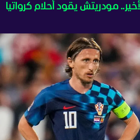
ير.. مودريتش يقود أحلام كرواتيا