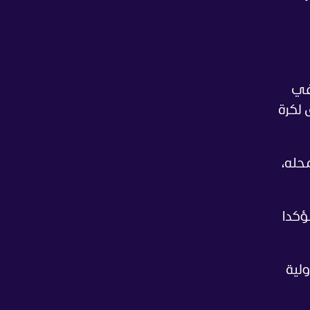
 في
ارق لكرة
محله،
ؤكدا
لاعب الوسط صاحب الـ197 مباراة دولية