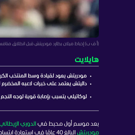
(أ ف ب) إحباط ميلان يطارد مودريتش قبل انطلاق منافس
هايلايت
مودريتش يعود لقيادة وسط المنتخب الكر
داليتش يعتمد على خبرات لاعبه المخضرم ل
لوكاتيلي يتسبب بإصابة قوية لوجه النجم ا
بعد موسم أول محبط في
الدوري الإيطالي
مودريتش
البالغ 40 عامًا في استعادة ابتسامته وعاداته مع منتخب