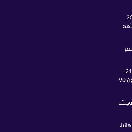
اريخ أول مباراة دولية له إلى شهر مارس 2006
أهم
ل، موسم
وبعد سلسلة اللاهزيمة، خسر ميلان 7 من مبارياته الـ13 الأخيرة، ما سمح لإنتر بحسم لقب الدوري للمرة الـ21.
وخسر ميلان أمام كالياري بنتيجة 2-1 بالجولة الـ38، ليخسر التأهل لدوري الأبطال ويتراجع للمركز الـ5 بغضون 90
 بوجنته
نهائيا،