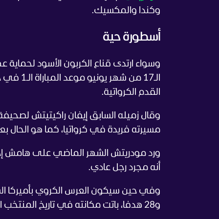
وكندا والمكسيك.
أسطورة حية
وسواء ارتدى قناع الكربون الأسود لحماية ع
الـ17 من 
القدم الكرواتية.
وقال زميله السابق إيفان راكيتيتش لصحيفة غ
مسيرته فريدة في كرواتيا، كما هو الحال بع
ورد مودريتش الشهر الماضي على هامش إحدى 
أنه مجرد رجل عادي.
و28 هدفا، باتت مكانته في تاريخ المنتخب الكرواتي راسخة.