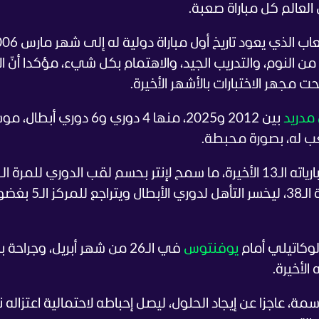
لعالم كل مباراة صعبة.
ولتفسير استمراريته المذهلة، يذكر صانع الألعاب الذي يعود ت
النوم، والتدريب الجيد، والاهتمام بكل شيء، مؤكدا أنّ ال
جهر الاختبارات بالأشهر الأخيرة.
 مدريد
بين 2012 و2025، منها 4 دوري و6 دوري أبطا
لوكاتيلي أمام
يوفنتوس
في الـ26 من شهر أبريل، وجراحة
الأخيرة.
صاحب هدفين و3 تمريرات حاسمة، عاجزا عن إيجاد الحلول، ليصل إحباطه لاحتمالية اعتزاله 