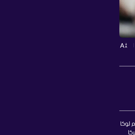
 لوكا
كا