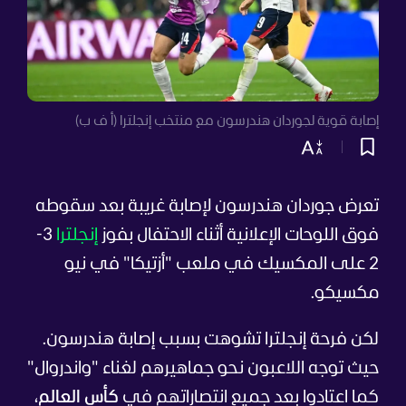
إصابة قوية لجوردان هندرسون مع منتخب إنجلترا (أ ف ب)
تعرض جوردان هندرسون لإصابة غريبة بعد سقوطه
فوق اللوحات الإعلانية أثناء الاحتفال بفوز
إنجلترا
3-
2 على المكسيك في ملعب "أزتيكا" في نيو
مكسيكو.
لكن فرحة إنجلترا تشوهت بسبب إصابة هندرسون.
حيث توجه اللاعبون نحو جماهيرهم لغناء "واندروال"
كما اعتادوا بعد جميع انتصاراتهم في
كأس العالم
،