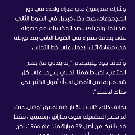
وشارك هندرسون في مباراة واحدة في دور
المجموعات، حيث دخل كبديل في الشوط الثاني
ضد بنما. ولم يلعب ضد المكسيك رغم حصوله
على بطاقة صفراء في الشوط الثاني بعد تورطه
في مشادة أثناء الإحماء على خط التماس.
وأضاف جود بيلينجهام: "إنه يعاني من بعض
المتاعب، لكن طاقمنا الطبي يسيطر على كل
شيء. ربما من الأفضل لي ألا أقول الكثير. نحن
هناك لدعمه".
بخلاف ذلك، كانت ليلة تاريخية لفريق توخيل. حيث
لم تخسر المكسيك سوى مباراتين رسميتين فقط
في أزتيكا من أصل 89 مباراة منذ عام 1966، لكن