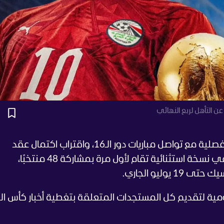
ن التأهل لربع النهائي
تدخل منافسات كأس العالم 2026 مرحلة مفصلية مع تواصل مباريات دور الـ16، واقتراب اكتمال عقد
المنتخبات المتأهلة إلى الدور ربع النهائي، في نسخة استثنائية تقام لأول مرة بمشاركة 48 منتخبًا،
وليو الجاري.
يومية لتقديم كل المستجدات المتعلقة بتغطية أخبار كأس ال