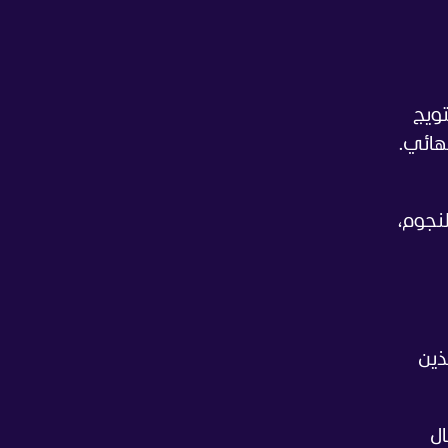
تويج
نهائي.
لنجوم،
ذين
ال