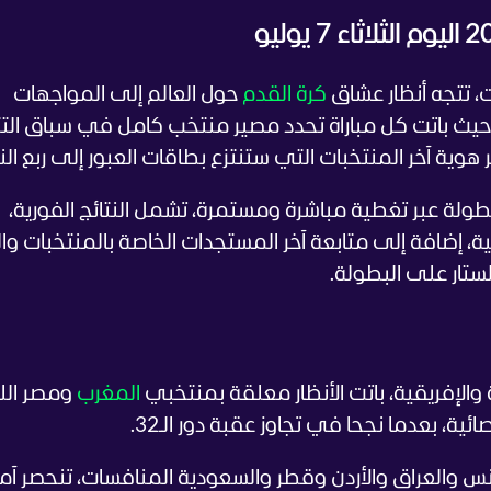
ت، تتجه أنظار عشاق
كرة القدم
حول العالم إلى المواجهات
، حيث باتت كل مباراة تحدد مصير منتخب كامل في سباق الت
 هوية آخر المنتخبات التي ستنتزع بطاقات العبور إلى ربع ال
طولة عبر تغطية مباشرة ومستمرة، تشمل النتائج الفورية،
ية، إضافة إلى متابعة آخر المستجدات الخاصة بالمنتخبات وا
لستار على البطولة.
والإفريقية، باتت الأنظار معلقة بمنتخبي
المغرب
ومصر الل
ئية، بعدما نجحا في تجاوز عقبة دور الـ32.
س والعراق والأردن وقطر والسعودية المنافسات، تنحصر آم