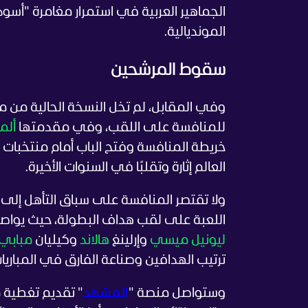
الجماهير العربية في استمرار مغامرة "أسو
المونديالية.
سقوط المرشحين
وفي المقابل، لم تخل النسخة الحالية من 
للمنافسة على اللقب، وفي مقدمتها
ألما
خريطة المنافسة وفتح الباب أمام منتخبات أ
العالم إثارة وتقلبًا في السنوات الأخيرة.
ولا تقتصر المنافسة على سباق التأهل إلى الأد
اللعبة على لقب هداف البطولة، حيث يواص
ليونيل ميسي
وإرلينغ
هالاند
وكيليان
مبابي
ترتيب الهدافين وصناعة الفارق في المباريا
وستواصل منصة "
المشهد