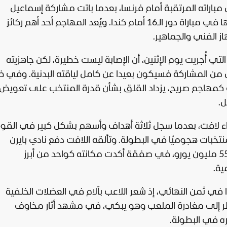
باراته المرتقبة أمام فرنسا، بعدما باتت مشاركة إسماعيل
صايباري محل شك إثر الإصابة التي تعرض لها في مباراة دور الـ16 أمام كندا. ويُعد المهاجم أحد أهم ركائز
از الفني والجماهير.
ي أُجريت يوم الإثنين، أن الإصابة ليست خطيرة، لكن جاهزيته
 من المشاركة فسيكون بعيدا عن كامل لياقته البدنية. وفي 
 كمهاجم صريح، يزداد القلق بشأن قدرة المنتخب على تعويض
ل.
اء لافت، بعدما سجل ثلاثة أهداف وأسهم بشكل كبير في القو
تخبات هجوميًا في البطولة. وتألقه اللافت دفع نادي بايرن
ميونيخ إلى التعاقد معه قبل أيام مقابل 55 مليون يورو، في صفقة أكدت مكانته كواحد من أبرز
ية.
ا في ثمن النهائي، إذ شعر اللاعب بآلام في العضلات الخلفية
ار الركبة) في الدقيقة 22، واضطر إلى مغادرة الملعب وهو يبكي، في مشهد أثار مخاوف
ره في البطولة.