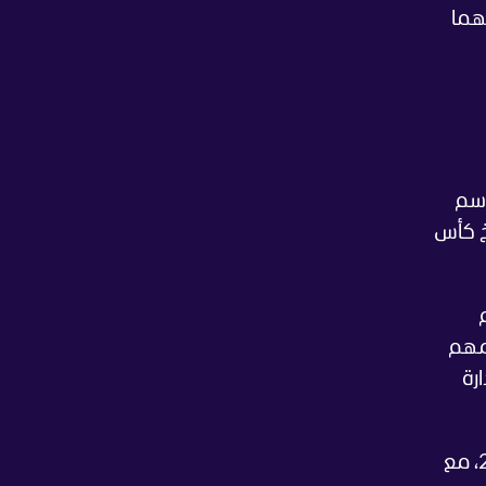
هما
رسم
خ كأس
مهم
رة
" تقديم تغطية مباشرة ومحدثة لحظة بلحظة لجميع أخبار كأس العالم 2026، مع