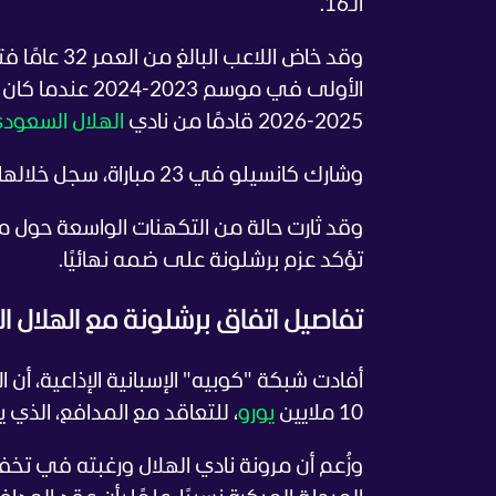
الـ16.
وقد خاض الل
الأولى في موسم 2023-2024 عندما كان مرتبطًا بعقد مع
2025-2026 قادمًا من نادي
الهلال السعود
وشارك كانسيلو في 23 مباراة، سجل خلالها هدفين وصنع 4 أهداف أخرى.
وقد ثارت حالة من التكهنات الواسعة حول مس
تؤكد عزم برشلونة على ضمه نهائيًا.
تفاصيل اتفاق برشلونة مع الهلال 
أفادت شبكة "كوبيه" الإسبانية الإذاعية، أن 
10 ملايين
يورو
، للتعاقد مع المدافع، الذي
وزُعم أن مرونة نادي الهلال ورغبته في ت