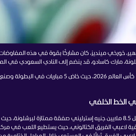
لشهير، خورخي مينديز، كان مشاركًا بقوة في هذه المفاوضات،
نة، مارك كاسادو، قد ينضم إلى النادي السعودي في المق
في كأس العالم 2026، حيث خاض 5 مباريات في البطولة 
ي الخط الخلفي
ويعد التعاقد مع لاعب بجودة كانسيلو مقابل 8.5 ملايين جنيه إسترليني صفقة ممتازة لبرشلونة، حيث
قية لاعبي الفريق الكتالوني، حيث يستطيع اللعب في مرك