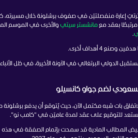
اعب البالغ من العمر 32 عامًا فترتيّ إعارة منفصلتيّن في صفوف برشلونة خلال مسيرته،
مانشستر سيتي
والأخرى في الموسم ال
ي
.
تقبل الدولي البرتغالي في الآونة الأخيرة، في ظل الأنباء 
السعودي لضم جواو كانسيلو
الاتفاق بات شبه مكتمل الآن، حيث يُتوقع أن يدفع برشلونة م
 يستعد للتوقيع على عقد لمدة عاميّن في "كامب نو".
خفيض المطالب المادية قد سمحت بإتمام الصفقة في هذه