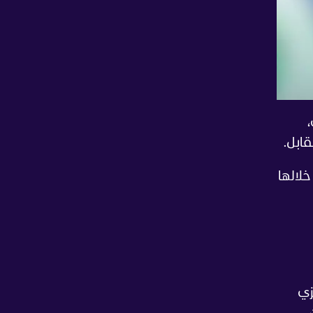
ابل.
وصنع خلالها
زي