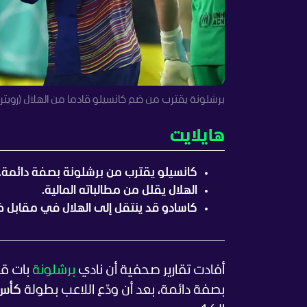
برشلونة يقترب من ضم كانسيلو قادما من الهلال (رويترز
هايلايت
كانسيلو يقترب من برشلونة بصفة دائمة.
الهلال يقلل من مطالباته المالية.
كاسادو قد ينتقل إلى الهلال في مقابل ض
أفادت تقارير صحفية أن نادي
برشلونة
بات قر
بصفة دائمة، بعد أن ودّع اللاعب بطولة
كأس ا