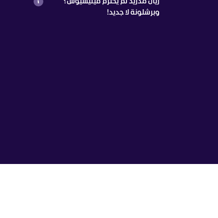
ريال مدريد لم يحترم فينيسيوس؟
وبرشلونة لا جديد!