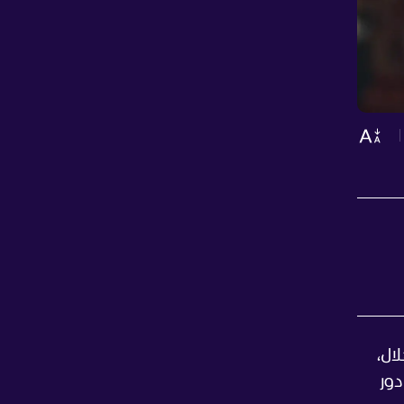
ال،
1-0 في دور