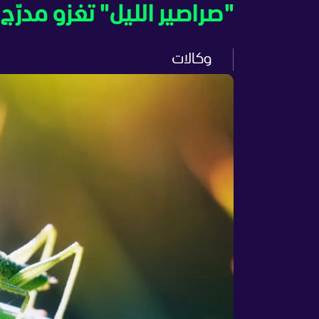
"صراصير الليل" تغزو مدرّ
وكالات