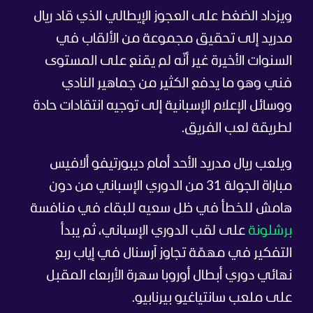
ويزداد الضغط على العجوز الإيطالي الذي قاد ريال
مدريد إلى تحقيق مجموعة من الألقاب في
السنوات الأخيرة غير أنّه لم يقنع على المستوى
فني وهو ما يدفع الكثير من جماهير النادي
ووسائل الإعلام الإسبانية إلى توجيه انتقادات حادة
لطريقة لعب الفريق.
ويلعب ريال مدريد الأحد أمام ديبورتيفو ألافيس
مباراة الجولة 31 من الدوري الإسباني من دون
هامش للخطأ في ظل سعيه للبقاء في منافسة
برشلونة
على لقب الدوري الإسباني، ثم يبدأ
التفكير في مهمّة تجاوز آرسنال في إياب ربع
نهائي دوري أبطال أوروبا سهرة الأربعاء المقبل
على ملعب سانتياغيو بيرنابيو.