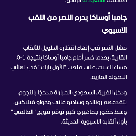
العاصمة
السعودية
الرياض.
جامبا أوساكا يحرم النصر من اللقب
الآسيوي
فشل النصر في إنهاء انتظاره الطويل للألقاب
القارية، بعدما خسر أمام جامبا أوساكا بنتيجة 1-0،
مساء السبت، على ملعب "الأول بارك" في نهائي
البطولة القارية.
ودخل الفريق السعودي المباراة مدججًا بالنجوم،
يتقدمهم رونالدو وساديو ماني وجواو فيليكس،
وسط حضور جماهيري كبير توقع تتويج "العالمي"
بأول ألقابه الآسيوية الحديثة.