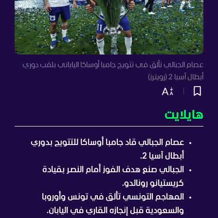
عصام الجبالي تألق في تتويج جامبا أوساكا الياباني بلقب دوري
أبطال آسيا 2 (رويترز)
هايلايت
عصام الجبالي قاد جامبا أوساكا للتتويج بدوري
أبطال آسيا 2.
الجبالي صنع هدف الفوز أمام النصر بقيادة
كريستيانو رونالدو.
المهاجم التونسي تألق في تونس وأوروبا
والسعودية قبل إنجازه القاري في اليابان.