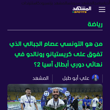
أخبار
برامج
المشهد سبورتس
المشهد بزنس
بودكاست
ترندات
رياضة
من هو التونسي عصام الجبالي الذي
تفوق على كريستيانو رونالدو في
نهائي دوري أبطال آسيا 2؟
علي أبو طبل
المشهد