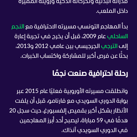
قدراته البدنية وتحركاته الذكية ورؤيته المميزة
داخل الملعب.
بدأ المهاجم التونسي مسيرته الاحترافية مع
النجم
الساحلي
عام 2009، قبل أن يخرج في تجربة إعارة
إلى
الترجي
الجرجيسي بين عامي 2012 و2013،
بحثًا عن فرص أكبر للمشاركة واكتساب الخبرات.
رحلة احترافية صنعت نجمًا
وانطلقت مسيرته الأوروبية فعليًا عام 2015 عبر
بوابة الدوري السويدي مع فارنامو، قبل أن يلفت
الأنظار بشكل أكبر بقميص إلفسبورغ، حيث سجل 20
هدفًا في 59 مباراة، ليصبح أحد أبرز المهاجمين
في الدوري السويدي آنذاك.