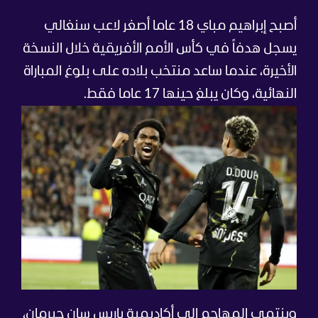
أصبح إبراهيم مباي 18 عاما أصغر لاعب سنغالي
يسجل هدفاً في كأس الأمم الأفريقية خلال النسخة
الأخيرة، عندما ساعد منتخب بلاده على بلوغ المباراة
النهائية، وكان يبلغ حينها 17 عاما فقط.
وينتمي المهاجم إلى أكاديمية باريس سان جيرمان،