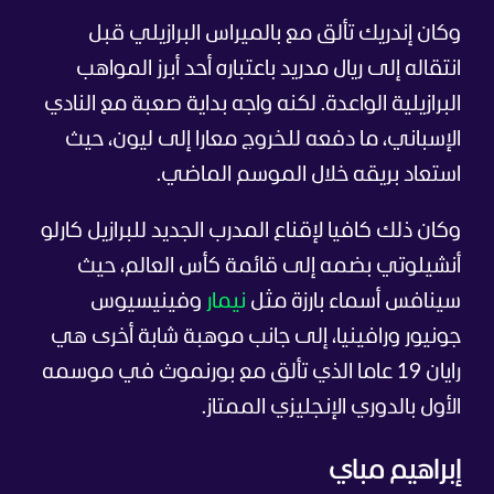
وكان إندريك تألق مع بالميراس البرازيلي قبل
انتقاله إلى ريال مدريد باعتباره أحد أبرز المواهب
البرازيلية الواعدة. لكنه واجه بداية صعبة مع النادي
الإسباني، ما دفعه للخروج معارا إلى ليون، حيث
استعاد بريقه خلال الموسم الماضي.
وكان ذلك كافيا لإقناع المدرب الجديد للبرازيل كارلو
أنشيلوتي بضمه إلى قائمة كأس العالم، حيث
سينافس أسماء بارزة مثل
نيمار
وفينيسيوس
جونيور ورافينيا، إلى جانب موهبة شابة أخرى هي
رايان 19 عاما الذي تألق مع بورنموث في موسمه
الأول بالدوري الإنجليزي الممتاز.
إبراهيم مباي