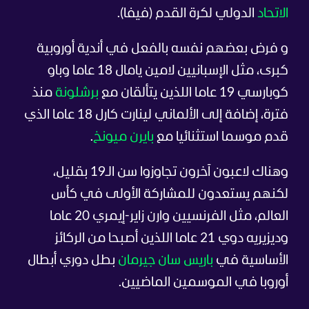
الاتحاد
الدولي لكرة القدم (فيفا).
و فرض بعضهم نفسه بالفعل في أندية أوروبية
كبرى، مثل الإسبانيين لامين يامال 18 عاما وباو
كوبارسي 19 عاما اللذين يتألقان مع
برشلونة
منذ
فترة، إضافة إلى الألماني لينارت كارل 18 عاما الذي
قدم موسما استثنائيا مع
بايرن ميونخ
.
وهناك لاعبون آخرون تجاوزوا سن الـ19 بقليل،
لكنهم يستعدون للمشاركة الأولى في كأس
العالم، مثل الفرنسيين وارن زاير-إيمري 20 عاما
وديزيريه دوي 21 عاما اللذين أصبحا من الركائز
الأساسية في
باريس سان جيرمان
بطل دوري أبطال
أوروبا في الموسمين الماضيين.