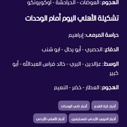
الهجوم
: العوضات - الحراحشة - أوكورونكو
تشكيلة الأهلي اليوم أمام الوحدات
حراسة المرمى
: إبراهيم
الدفاع
: الحصري - أبو رحال - ابو شنب
الوسط
: عزالدين - البري - خالد فراس العبدالله - أبو
كبير
الهجوم
: العطار - خضر - النعيم
أخبار كرة القدم
أخبار نادي الوحدات
أخبار الدوري الأردني للمحترفين
أخبار الأهلي الأردني