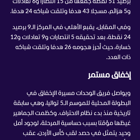
برصيد 51 نقطة جمعها من 15 انتصارا و6 تعادلات
و5 هزائم، مسجلا 43 هدفا وتلقت شباكه 24 هدفا.
وفي المقابل، يقبع الأهلي في المركز الـ9 برصيد
24 نقطة، بعد تحقيقه 5 انتصارات و9 تعادلات و12
خسارة، حيث أحرز هجومه 26 هدفا وتلقت شباكه
ذات العدد.
إخفاق مستمر
ويواصل فريق الوحدات مسيرة الإخفاق في
البطولة المحلية للموسم الـ5 تواليا، وهي سابقة
تاريخية منذ بدء نظام الاحتراف. وكظمت الجماهير
غيظها مؤقتا بسبب حساسية المرحلة، لوجود أمل
وحيد يتمثل في حصد لقب كأس الأردن، عقب