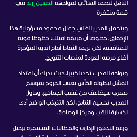
التأهل لنصف النهائي لمواجهة
الحسين إربد
في
قمة منتظرة.
ويتحمل المدير الفني جمال محمود مسؤولية هذا
الإخفاق، خصوصا أن فريقه امتلك حظوظا قوية
للمنافسة، لكن نزيف النقاط أمام أندية المؤخرة
أضاع فرصة العودة لمنصات التتويج.
ويواجه المدرب تحديا كبيرا، حيث يدرك أن امتداد
الفشل لبطولة الكأس يعني الخروج بموسم
صفري سيضاعف من غضب الجماهير. وحاول
المدرب تحسين النتائج، لكن التذبذب الواضح أدى
لخسارة اللقب ومركز الوصافة.
ورغم التدهور الإداري والمطالبات المستمرة برحيل