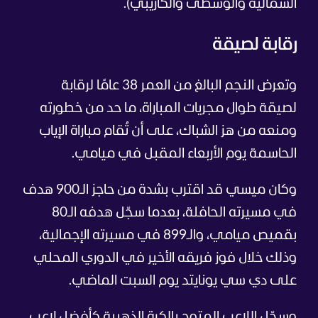
الشمالية والوسطى والكاريبي).
رقابة لصيقة
وتعرض النجم البالغ من العمر 38 عامًا لرقابة
لصيقة طوال مجريات المباراة، ما حد من خطورته
ومنعه من هز الشباك، على أن تُقام مباراة الإياب
الحاسمة يوم الأربعاء المقبل في ميامي.
وكان ميسي قد اقترب بشدة من حاجز الـ900 هدف
في مسيرته الحافلة، بعدما سجّل هدفه الـ80
بقميص ميامي، والـ899 في مسيرته الإجمالية،
وذلك خلال فوز فريقه الأخير في الدوري المحلي
على دي سي يونايتد يوم السبت الماضي.
وسجّل اللاعب المتوج بالكرة الذهبية كأفضل لاعب