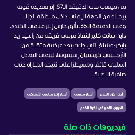
من ميسي في الدقيقة الـ57، إثر تسديدة قوية
بيمناه من الجهة اليمنى داخل منطقة الجزاء.
وفي الدقيقة الـ65، تألق حارس إنتر ميامي الكندي
داين سانت كلير لإنقاذ مرمى فريقه من رأسية ريد
بايكر-ويتينغ التي جاءت بعد عرضية متقنة من
الأرجنتيني كريستيان إسبينوسا، ليبقى التعادل
السلبي قائمًا ومسيطرًا على نتيجة المباراة حتى
صافرة النهاية.
أخبار كرة القدم
أخبار ميسي
أخبار إنتر ميامي الأميركي
الدوري الأميركي لكرة القدم
فيديوهات ذات صلة