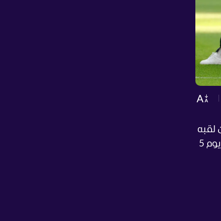
 لقبه
كحامل للقب البطولة، حينما يواجه نظيره الصربي على ملعبه ووسط جماهيره، غدا الخميس الموافق يوم 5