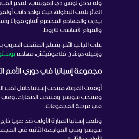
ولم يدخل لويس دي لافوينتي، المدير الفن
الفائز بلقب البطولة، حيث تواجد داني أولمو
بيدري والمهاجم المخضرم ألفارو موراتا و
والقوام الأساسي للاروخا.
على الجانب الآخر، يتسلح المنتخب الصربي
وزميله دوشان فلاهوفيتش، مهاجم
يوفنت
مجموعة إسبانيا في دوري الأمم الأوروب
أوقعت القرعة، منتخب إسبانيا حامل لقب ا
ومنتخب سويسرا ومنتخب الدنمارك، وهي مجم
في مرحلة المجموعات.
وتلعب إسبانيا المباراة الأولى ضد صربيا خا
سويسرا وهي المواجهة الثانية في المجمو