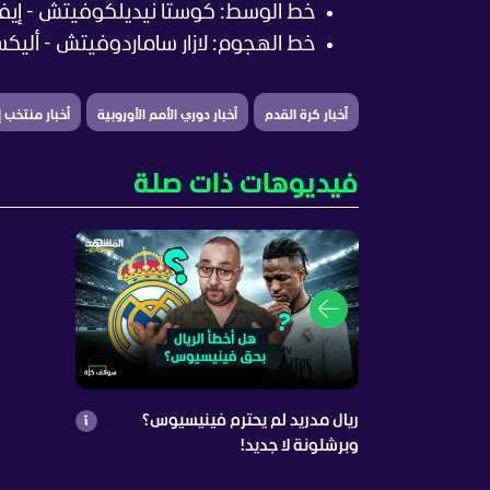
خط الوسط: كوستا نيديلكوفيتش - إيفا
خط الهجوم: لازار ساماردوفيتش - ألي
أخبار كرة القدم
أخبار دوري الأمم الأوروبية
أخبار منتخب إ
فيديوهات ذات صلة
ريال مدريد لم يحترم فينيسيوس؟
وبرشلونة لا جديد!