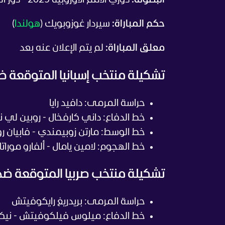
البطولة:
دوري الأمم الأوروبية 2025 - دور المجموعات
حكم المباراة:
سيردار غوزوبويك (
هولندا
)
معلق المباراة:
لم يتم الإعلان عنه بعد
تشكيلة منتخب إسبانيا المتوقعة ضد
حراسة المرمى: دافيد رايا
خط الدفاع: داني كارفخال - روبين لي نو
خط الوسط: مارتن زوبيمندي - فابيان رو
خط الهجوم: لامين يامال - ألفارو موراتا 
تشكيلة منتخب صربيا المتوقعة ضد إ
حراسة المرمى: بريدريغ رايكوفيتش
خط الدفاع: ميلوس فيلكوفيتش - نيكول