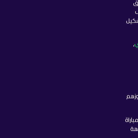
ق
ى
شكيل
ي
،
وزهم
باراة
هة