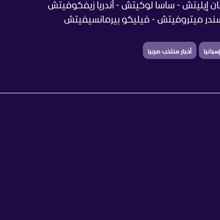
ن إيليتش - ساسا لوكيتش - أندريا زيفكوفيتش
كسندر ميتروفيتش - فيليكو بيرمانسيفيتش
سبانيا
أخبار منتخب صربيا