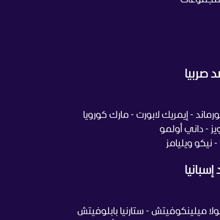
 صربيا
رماند - إيمريك لابورت - مارك كورويا
يز - داني أولمو
- نيكو ويليامز
سبانيا
ا ميلينكوفيتش - ستارنيا بابلوفيتش