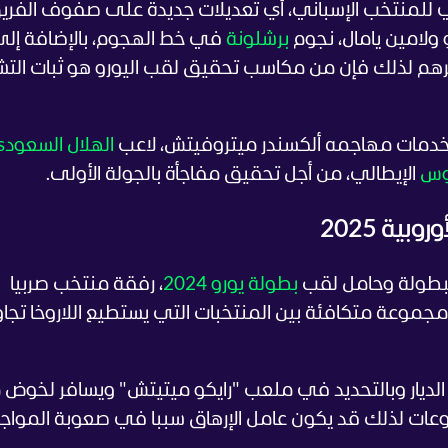
ي للمنتخب الإسباني، أي تعديلات جديدة على صفوف الفري
 ولامين يامال، نجوم
برشلونة
في خط الهجوم، بالإضافة إل
غيرهم لذلك فإن من مكاسب تحقيق لقب اليورو هو ثبات الت
 بخدمات مهاجمه ألكسندر ميتروفيتش، لاعب
الهلال السعود
وس
الإيطالي، من أجل تحقيق مفاجأة بالجولة الأولى.
ية 2025
لبطولة وحامل لقب
بطولة يورو 2024
، رفقة منتخب صربيا
وعة متكافئة بين المنتخبات التي يستطيع اللاروخا تجا
رج الديار وبالتحديد في ملعب "رايكو ميتيتش" ويسافر لخوض م
عات لذلك قد يكون عامل الإرهاق سببا في صعوبة المواج