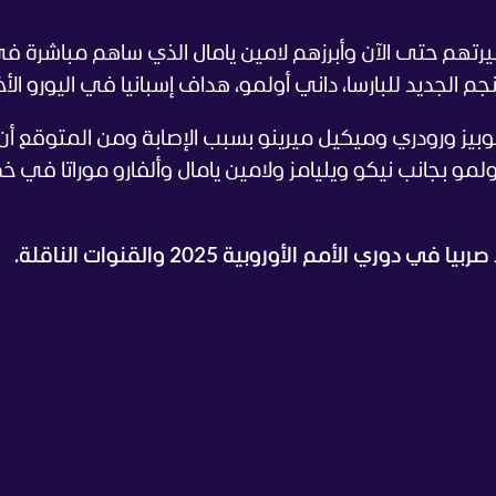
رتهم حتى الآن وأبرزهم لامين يامال الذي ساهم مباشرة ف
م الجديد للبارسا، داني أولمو، هداف إسبانيا في اليورو الأخي
بيز ورودري وميكيل ميرينو بسبب الإصابة ومن المتوقع أن
لمو بجانب نيكو ويليامز ولامين يامال وألفارو موراتا في خ
دوري الأمم الأوروبية 2025 والقنوات الناقلة.