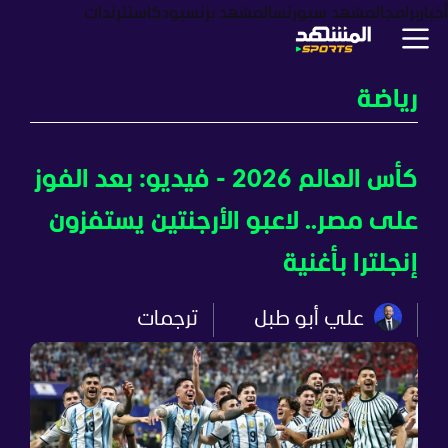
أخبار
برامج
المشهد سبورتس
المشهد بزنس
بودكاست
ترندات
رياضة
كأس العالم 2026 - فيديو: بعد الفوز
على مصر.. لاعبو الأرجنتين يستفزون
إنجلترا بأغنية
علي أبو طبل
ترجمات