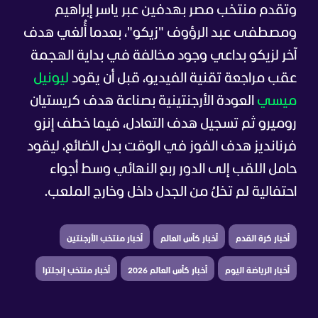
وتقدم منتخب مصر بهدفين عبر ياسر إبراهيم
ومصطفى عبد الرؤوف "زيكو"، بعدما أُلغي هدف
آخر لزيكو بداعي وجود مخالفة في بداية الهجمة
عقب مراجعة تقنية الفيديو، قبل أن يقود
ليونيل
ميسي
العودة الأرجنتينية بصناعة هدف كريستيان
روميرو ثم تسجيل هدف التعادل، فيما خطف إنزو
فرنانديز هدف الفوز في الوقت بدل الضائع، ليقود
حامل اللقب إلى الدور ربع النهائي وسط أجواء
احتفالية لم تخلُ من الجدل داخل وخارج الملعب.
أخبار كرة القدم
أخبار كأس العالم
أخبار منتخب الأرجنتين
أخبار الرياضة اليوم
أخبار كأس العالم 2026
أخبار منتخب إنجلترا