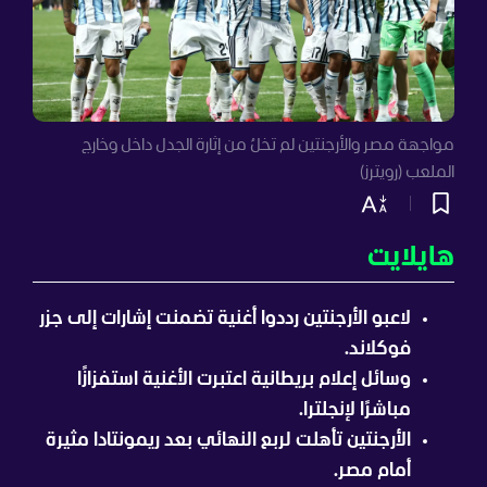
مواجهة مصر والأرجنتين لم تخلُ من إثارة الجدل داخل وخارج
الملعب (رويترز)
هايلايت
لاعبو الأرجنتين رددوا أغنية تضمنت إشارات إلى جزر
فوكلاند.
وسائل إعلام بريطانية اعتبرت الأغنية استفزازًا
مباشرًا لإنجلترا.
الأرجنتين تأهلت لربع النهائي بعد ريمونتادا مثيرة
أمام مصر.