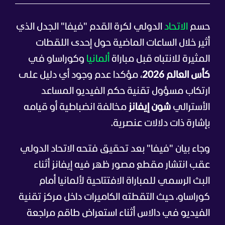
حسم
الاتحاد
الدولي لكرة القدم "فيفا" الجدل الذي
أثير خلال الساعات الماضية حول إحدى اللقطات
المثيرة للانتباه قبل مباراة
ألمانيا
وكوراساو في
كأس العالم 2026
، مؤكدا عدم وجود أي دليل على
ارتكاب مسؤول تقنية حكم الفيديو المساعد
الأسترالي
شون إيفانز
مخالفة انضباطية أو قيامه
بإشارة ذات دلالات عنصرية.
وجاء بيان "فيفا" بعد تحقيق فتحه الاتحاد الدولي
عقب انتشار مقطع مصور ظهر فيه إيفانز أثناء
البث الرسمي للمباراة الافتتاحية لألمانيا أمام
كوراساو، حيث التقطته الكاميرات داخل مركز تقنية
الفيديو في دالاس أثناء استعراض طاقم مراجعة