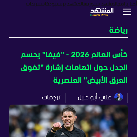
أخبار
برامج
المشهد سبورتس
المشهد بزنس
بودكاست
ترندات
رياضة
كأس العالم 2026 - "فيفا" يحسم
الجدل حول اتهامات إشارة "تفوق
العرق الأبيض" العنصرية
علي أبو طبل
ترجمات