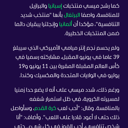
كما رشح ميسي منتخبات
إسبانيا
والبرازيل
للمنافسة، واصفا
البرتغال
بأنها "منتخب شديد
التنافسية"، مؤكدا أن
ألمانيا
وإنجلترا يبقيان دائما
ضمن المنتخبات الخطيرة.
ولم يحسم نجم إنتر ميامي الأميركي الذي سيبلغ
39 عاما في يونيو المقبل، مشاركته رسميا في
كأس العالم المقبلة المقررة بين 11 يونيو و19
يوليو في الولايات المتحدة والمكسيك وكندا.
ورغم ذلك، شدد ميسي على أنه لا يضع حدا زمنيا
لمسيرته الكروية، في ظل استمرار شغفه
بالمنافسة.
وقال: "أحب لعب
كرة القدم
، وسأواصل
ذلك حتى لا أعود قادرا على اللعب".
وأضاف: "أنا
شخص تنافسي، أحب الفوز في كل شيء.. حتى