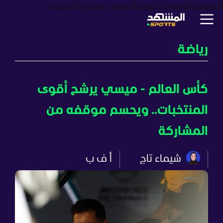
أخبار
برامج
المشهد سبورتس
المشهد بزنس
بودكاست
ترندات
رياضة
كأس العالم - ميسي يرشح أقوى
المنتخبات.. ويحسم موقفه من
المشاركة
شيماء تاج
أ ف ب