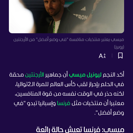
ميسي يعتبر منتخبات منافسة "في وضع أفضل" من الأرجنتين
(رويرز)
أكد النجم
ليونيل ميسي
أن جماهير
الأرجنتين
محقة
في الحلم بإحراز لقب كأس العالم للمرة الـ2تواليا،
لكنه حذر في الوقت نفسه من قوة المنافسين،
معتبرا أن منتخبات مثل
فرنسا
وإسبانيا تبدو "في
وضع أفضل".
ميسي: فرنسا تعيش حالة رائعة