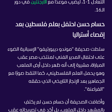
التعادل 1-1، ليضرب موعدًا مع
الأرجنتين
في دور
الـ16.
حسام حسن احتفل بعلم فلسطين بعد
إقصاء أستراليا
سلطت صحيفة "موندو ديبورتيفو" الإسبانية الضوء
على احتفال المدير الفني لمنتخب مصر عقب
المباراة، مشيرة إلى أنه ظهر داخل أرض الملعب
وهو يحمل العلم الفلسطيني، كما التقط صورًا مع
الجماهير بعد الإنجاز التاريخي الذي حققه
"الفراعنة".
وأضافت الصحيفة أن حسام حسن لم يكتفِ
بالمشهد داخل الملعب، بل أكد في تصريحاته عقب