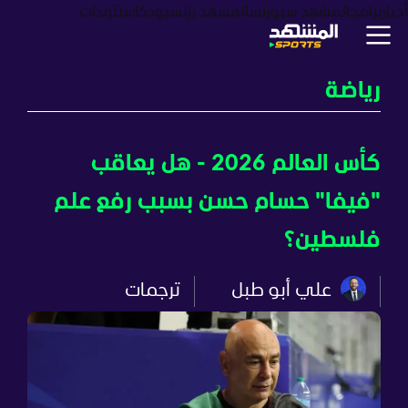
أخبار
برامج
المشهد سبورتس
المشهد بزنس
بودكاست
ترندات
رياضة
كأس العالم 2026 - هل يعاقب
"فيفا" حسام حسن بسبب رفع علم
فلسطين؟
علي أبو طبل
ترجمات