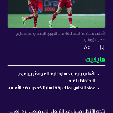
الأهلي يبحث عن لقبه الـ46 في الدوري المصري عبر سيناريو
إعجازي (رويترز)
هايلايت
الأهلي يترقب خسارة الزمالك وتعثر بيراميدز
للاحتفاظ بلقبه.
عماد النحاس يملك رقمًا سلبيًا كمدرب ضد الأهلي.
تتجه الأنظار مساء غدٍ الأربعاء إلى ملعب برج العرب