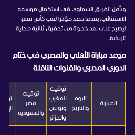
ويأمل الفريق السماوي في استكمال موسمه
الاستثنائي، بعدما حصد مؤخرا لقب كأس مصر،
ليصبح على بعد خطوة من تحقيق ثنائية محلية
تاريخية.
موعد مباراة الأهلي والمصري في ختام
الدوري المصري والقنوات الناقلة
توقيت
توقيت
اليوم
المغرب
توقي
المباراة
مصر
والتاريخ
وتونس
الإمار
والسعودية
والجزائر