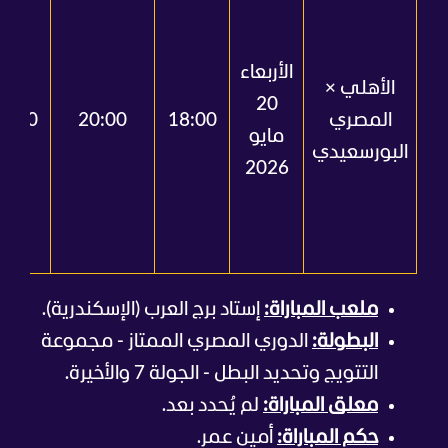
الأربعاء
الأهلي ×
20
المصري
18:00
20:00
1:00
مايو
البورسعيدي
2026
ملعب المباراة:
إستاد برج العرب (الإسكندرية).
البطولة:
الدوري المصري الممتاز - مجموعة
التتويج وتحديد البطل - الجولة 7 والأخيرة.
معلق المباراة:
لم يُحدد بعد.
حكم المباراة:
أمين عمر.