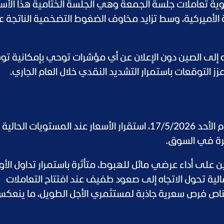
ة تعاملات جلسة الجمعة وهي الجلسة الختامية هذا الأسب
ة الأميركية، وسط تزايد مخاوف الضغوط التضخمية الناتجة ع
ته إلى الصين دون الإعلان عن أي مؤشرات توحي بإمكانية ت
ز التوقعات باستمرار التشديد النقدي خلال العام الجاري.
تكشف توقعات سعر الذهب في الأردن اليوم الأحد 17/5/2026، استقرار الأسعار عند المستويات ا
ثرة في السوق.
ن على أداء عرضي مائل للهبوط، متأثرة باستمرار تداول الأ
4,600 دولار، مع احتمالية تحول الاتجاه إلى صعود طفيف عند افتتاح التعاملات
ناص فرص سعرية جاذبة لمستثمري الأجل الطويل، ما ينعك