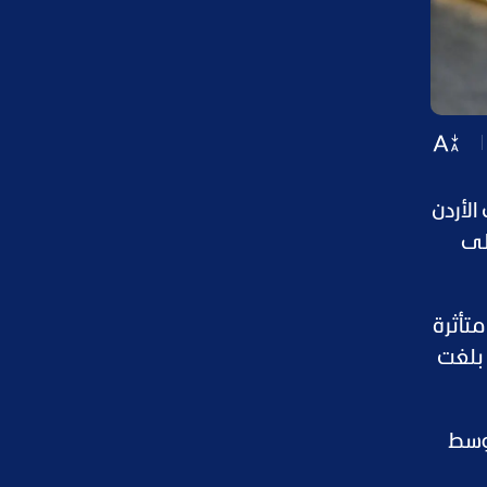
لأردن
على
دنى مستوياتها في نحو 3 أسابيع، متأثرة
 بلغت
أوسط