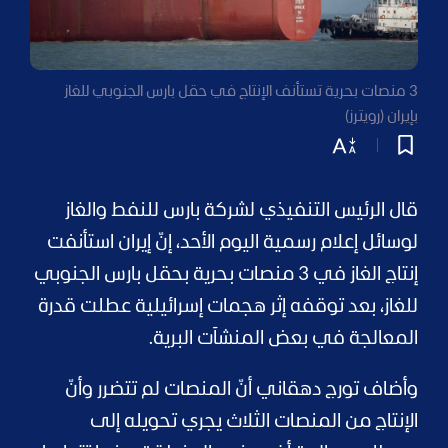
3 منصات بحرية تستأنف الإنتاج في حقل بارس الجنوبي للغاز
بإيران (رويترز)
قال الرئيس التنفيذي لشركة بارس للنفط والغاز
لوسائل إعلام رسمية اليوم الأحد، إنّ إيران استأنفت
إنتاج الغاز في 3 منصات بحرية بحقل بارس الجنوبي
للغاز، بعد توقفه إثر هجمات إسرائيلية عطلت قدرة
المعالجة في بعض المنشآت البرية.
وأضاف تورج دهقاني أنّ المنصات لم تتضرر وأنّ
الإنتاج من المنصات الثلاث يجري تحويله إلى