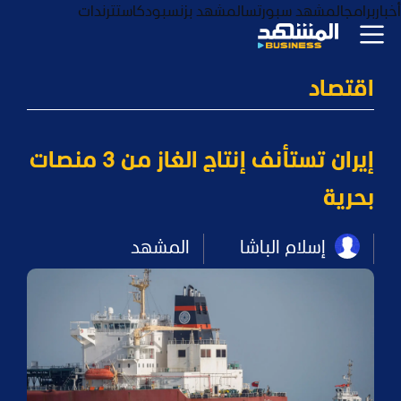
أخبار
برامج
المشهد سبورتس
المشهد بزنس
بودكاست
ترندات
اقتصاد
إيران تستأنف إنتاج الغاز من 3 منصات
بحرية
إسلام الباشا
المشهد