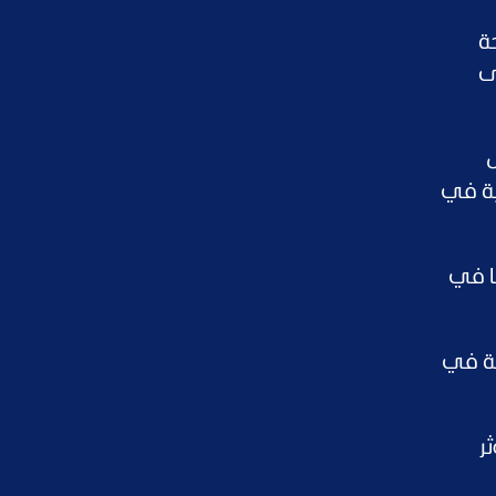
ة
ى
ل
نية في
شا في
فائدة الأميركية في
ر