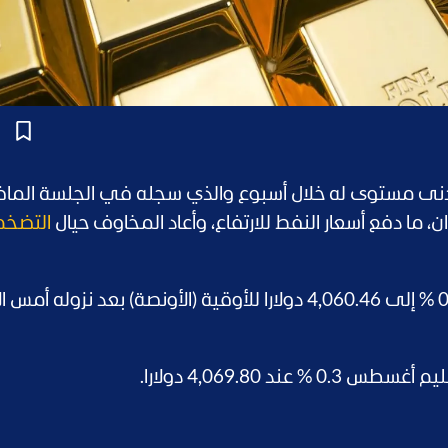
ى مستوى له خلال أسبوع والذي سجله في الجلسة الماض
ان، ما دفع أسعار النفط للارتفاع، وأعاد المخاوف حيال
التضخم
هبط سعر الذهب في المعاملات الفورية 0.4 % إلى 4,060.46 دولارا للأوقية (الأونصة) بعد نزوله 
د 4,069.80 دولارا.