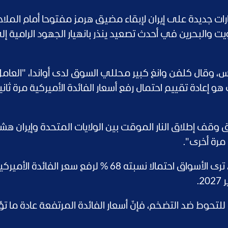
رات جديدة على إيران لإبقاء مضيق هرمز مفتوحا أمام الملاح
ت والبحرين في أحدث تصعيد ينذر بانهيار الجهود الرامية إل
، وقال كلفن وانغ كبير محللي السوق لدى أواندا، "العام
هو إعادة تقييم احتمال رفع أسعار الفائدة الأميركية مرة ثا
ق وقف إطلاق النار الموقت بين الولايات المتحدة وإيران ه
مرة أخرى".
وبحسب أداة فيد ووتش التابعة لسي.إم.إي، ترى الأسواق احتمالا نسبته 68 % لرفع سعر ال
تحوط ضد التضخم، فإنّ أسعار الفائدة المرتفعة عادة ما تؤث