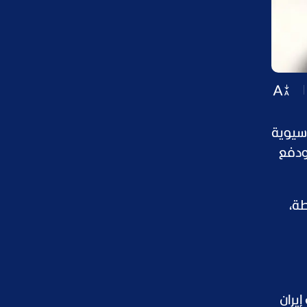
آسيوية
 ودفع
يركية مقابل سلة من 6 عملات، عند 101.18 نقطة،
إيران