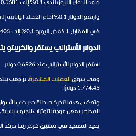
صعد الدولار النيوزيلندي 0.1% إلى 0.5681 دولار أميركي.
وارتفع الدولار 0.1% أمام العملة اليابانية إلى 162.28 ينًا.
في المقابل، انخفض اليورو 0.1% إلى 1.1405 دولار، بينما تراجع الجنيه الإسترليني 0.1% إلى 1.3353 دولار.
الدولار الأسترالي يستقر والكريبتو يت
استقر الدولار الأسترالي عند 0.6926 دولار.
وفي سوق
العملات المشفرة
1,774.45 دولارًا.
وتعكس هذه التحركات حالة حذر في الأسواق، 
المخاطر بفعل عودة التوترات الجيوسياسية.
يعيد التصعيد في مضيق هرمز ربط حركة الع