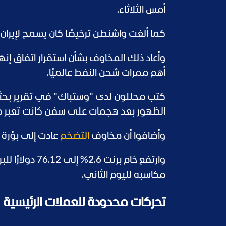
أمس الثلاثاء.
كما ألغت واشنطن ترخيصًا كان يسمح لإيران ببيع النفط، بعد تعر
وأعاد ذلك المخاوف بشأن استقرار اتفاق إن
أهم ممرات شحن النفط عالميًا.
كتب محللون لدى "وستباك" في تقرير بحثي،
الظهور بعد هجمات على سفن كانت تعبر 
وأضافوا أن مخاوف
التضخم
عادت إلى بؤرة ال
وارتفع خام برن
مكاسبه لليوم الثاني.
تحركات محدودة للعملات الرئيسية