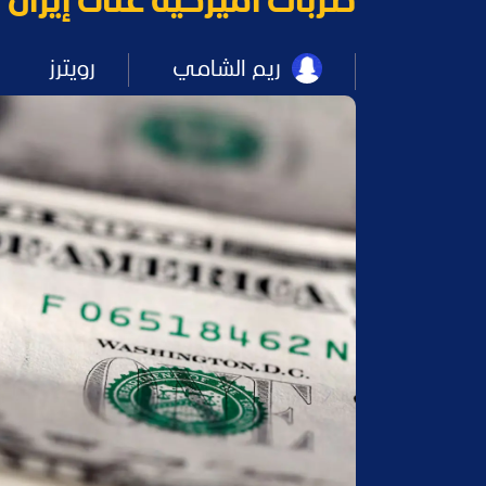
ضربات أميركية على إيران ت
ريم الشامي
رويترز