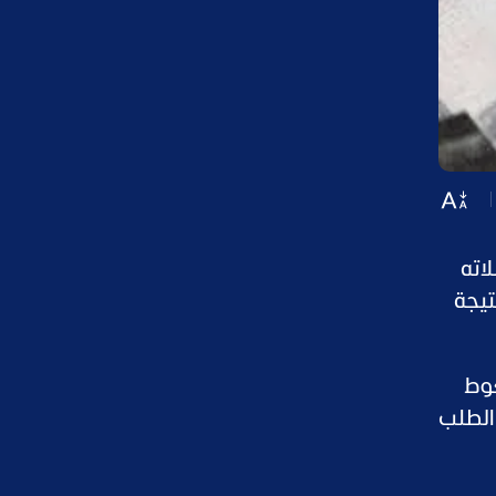
اته
تيجة
غوط
 الطلب