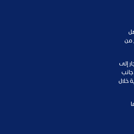
صل
 من
ر إلى
جانب
ة خلال
3 ريالات، بما