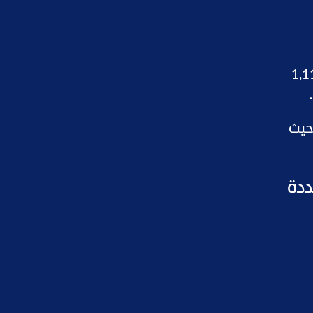
يه السوداني في السوق السوداء نحو 1,140.6 جنيهًا للبيع و1,114
حيث
ددة