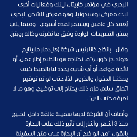
البحري في مؤتمر كابيتال لينك وفعاليات أخرى
لبدء معرض بوسيدونيا، وهو معرض للشحن البحري
يُعقد كل عامين ويستمر لمدة أسبوع،
وفيما يلي
بعض التصريحات الواردة وفق ما نشرته وكالة رويترز.
وقال
بانكاج خانا رئيس شركة (هايدمار ماريتايم
هولدنجز كورب)
"ما نحتاجه هو بالطبع إطار عمل، أو
لائحة قواعد، أو أي شيء يحدد لنا بالضبط كيف
يمكننا الدخول والخروج. لذا، حتى لو تم توقيع
اتفاق سلام، فإن ذلك يحتاج إلى توضيح، وهو ما لا
نعرفه حتى الآن".
وأضاف أن الشركة لديها سفينة عالقة داخل الخليج
منذ 3 أشهر. وأشار إلى تأثير ذلك على البحارة
بالقول "من الواضح أن البحارة على متن السفينة