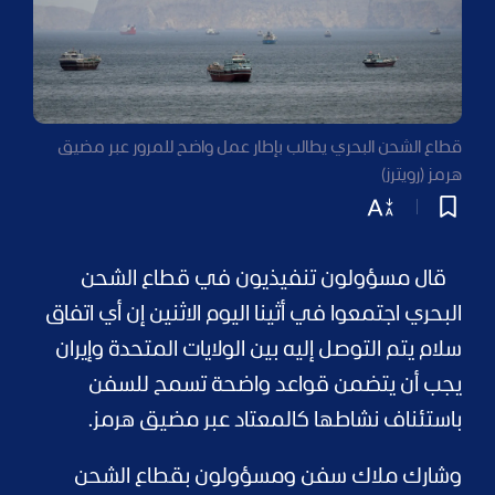
قطاع الشحن البحري يطالب بإطار عمل واضح للمرور عبر مضيق
هرمز (رويترز)
قال مسؤولون تنفيذيون في قطاع الشحن
البحري اجتمعوا في أثينا اليوم الاثنين إن أي اتفاق
سلام يتم التوصل إليه بين الولايات المتحدة وإيران
يجب أن يتضمن قواعد واضحة تسمح للسفن
باستئناف نشاطها كالمعتاد عبر مضيق هرمز.
وشارك ملاك سفن ومسؤولون بقطاع الشحن